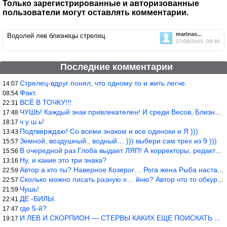
Только зарегистрированные и авторизованные
пользователи могут оставлять комментарии.
marinas...
Водолей лев близнецы стрелец
27/08/2025, 09:36
Последние комментарии
Стрелец-вдруг понял, что одному то и жить легче.
14:07
Факт.
08:54
ВСЁ В ТОЧКУ!!!
22:31
ЧУШЬ! Каждый знак привлекателен! И среди Весов, Близнецов встреч
17:48
ч у ш ь!
18:17
Подтверждаю! Со всеми знаком и все одиноки и Я )))
13:43
Земной, воздушный., водный… ))) выбери сам трех из 9 )))
15:57
В очередной раз Глоба выдает ЛЯП! А корректоры, редакторы пропус
15:56
Ну, и какие это три знака?
13:16
Автор а кто ты? Наверное Козерог… Рога жена Рыба наставила ))
22:59
Сколько можно писать разную х… йню? Автор что то обкурился?
22:57
Чушь!
21:59
ДЕ -БИЛЫ.
22:41
где 5-й?
17:47
И ЛЕВ И СКОРПИОН — СТЕРВЫ КАКИХ ЕЩЕ ПОИСКАТЬ НАДО
19:17