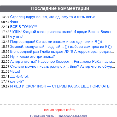
Последние комментарии
Стрелец-вдруг понял, что одному то и жить легче.
14:07
Факт.
08:54
ВСЁ В ТОЧКУ!!!
22:31
ЧУШЬ! Каждый знак привлекателен! И среди Весов, Близнецов встреч
17:48
ч у ш ь!
18:17
Подтверждаю! Со всеми знаком и все одиноки и Я )))
13:43
Земной, воздушный., водный… ))) выбери сам трех из 9 )))
15:57
В очередной раз Глоба выдает ЛЯП! А корректоры, редакторы пропус
15:56
Ну, и какие это три знака?
13:16
Автор а кто ты? Наверное Козерог… Рога жена Рыба наставила ))
22:59
Сколько можно писать разную х… йню? Автор что то обкурился?
22:57
Чушь!
21:59
ДЕ -БИЛЫ.
22:41
где 5-й?
17:47
И ЛЕВ И СКОРПИОН — СТЕРВЫ КАКИХ ЕЩЕ ПОИСКАТЬ НАДО
19:17
Полная версия сайта
Обратная связь
|
Правообладателям