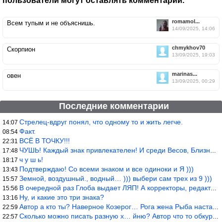
пользователи могут оставлять комментарии.
romamol...
Всем тупым и не объяснишь.
14/09/2025, 14:06
chmykhov70
Скорпион
13/09/2025, 19:03
marinas...
овен
13/09/2025, 00:29
Последние комментарии
Стрелец-вдруг понял, что одному то и жить легче.
14:07
Факт.
08:54
ВСЁ В ТОЧКУ!!!
22:31
ЧУШЬ! Каждый знак привлекателен! И среди Весов, Близнецов встреч
17:48
ч у ш ь!
18:17
Подтверждаю! Со всеми знаком и все одиноки и Я )))
13:43
Земной, воздушный., водный… ))) выбери сам трех из 9 )))
15:57
В очередной раз Глоба выдает ЛЯП! А корректоры, редакторы пропус
15:56
Ну, и какие это три знака?
13:16
Автор а кто ты? Наверное Козерог… Рога жена Рыба наставила ))
22:59
Сколько можно писать разную х… йню? Автор что то обкурился?
22:57