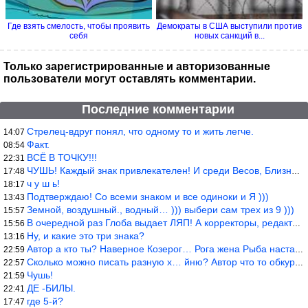
Где взять смелость, чтобы проявить
Демократы в США выступили против
себя
новых санкций в...
Только зарегистрированные и авторизованные
пользователи могут оставлять комментарии.
Последние комментарии
Стрелец-вдруг понял, что одному то и жить легче.
14:07
Факт.
08:54
ВСЁ В ТОЧКУ!!!
22:31
ЧУШЬ! Каждый знак привлекателен! И среди Весов, Близнецов встреч
17:48
ч у ш ь!
18:17
Подтверждаю! Со всеми знаком и все одиноки и Я )))
13:43
Земной, воздушный., водный… ))) выбери сам трех из 9 )))
15:57
В очередной раз Глоба выдает ЛЯП! А корректоры, редакторы пропус
15:56
Ну, и какие это три знака?
13:16
Автор а кто ты? Наверное Козерог… Рога жена Рыба наставила ))
22:59
Сколько можно писать разную х… йню? Автор что то обкурился?
22:57
Чушь!
21:59
ДЕ -БИЛЫ.
22:41
где 5-й?
17:47