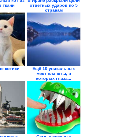
ный кот из
В Иране раскрыли цели
в ткани
ответных ударов по 5
странам
е котики
Ещё 10 уникальных
мест планеты, в
которых глаза...
сходит с
Самые опасные