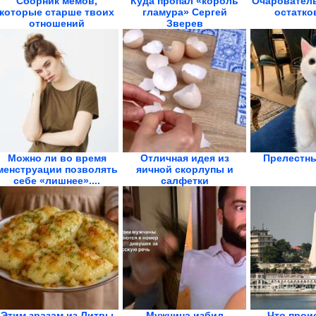
Сборник мемов,
Куда пропал «король
Очарователь
которые старше твоих
гламура» Сергей
остатко
отношений
Зверев
Можно ли во время
Отличная идея из
Прелестны
менструации позволять
яичной скорлупы и
себе «лишнее»....
салфетки
Этим зразам из Литвы
Мужчина избил
Что прои