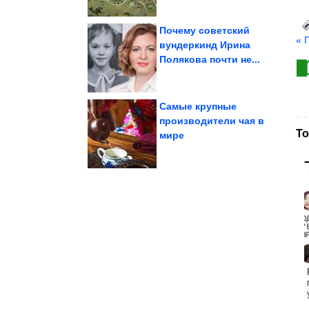
Почему советский
« 
вундеркинд Ирина
Полякова почти не...
премьеры своих...
которые не дожили до
Советские актёры,
Самые крупные
производители чая в
То
Стоят...
мире
без стерилизации.
маринованные огурцы
Хрустящие