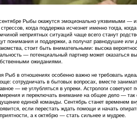
сентябре Рыбы окажутся эмоционально уязвимыми — их
 стрессов, когда поддержка исчезнет именно тогда, ког
ичиной неприятных ситуаций чаще всего станут родстве
ут понимания и поддержки, а получат равнодушие или д
акомства, стоит быть внимательными: высока вероятно
альность — потенциальный партнер может оказаться 
бственными ожиданиями.
я Рыб в отношениях особенно важно не требовать идеа
още: сотрудничать в бытовых вопросах, вместе занима
авное — не углубляться в упреки. Астрологи советуют 
мерения и переключать внимание на общее дело — так 
ущение единой команды. Сентябрь станет временем вн
оявится, если перестать ждать помощи и начать опират
приятности, а к октябрю — стать сильнее и мудрее.