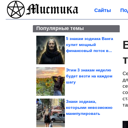
Сайты
По
Популярные темы
5 знакам зодиака Ванга
сулит мощный
финансовый поток в...
Этим 3 знакам неделю
Се
будет везти на каждом
дл
шагу
се
со
ст
Знаки зодиака,
та
которыми невозможно
манипулировать