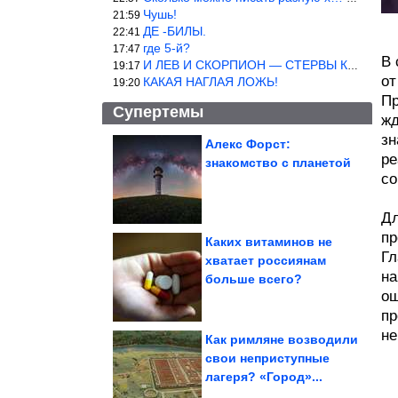
Чушь!
21:59
ДЕ -БИЛЫ.
22:41
где 5-й?
17:47
В 
И ЛЕВ И СКОРПИОН — СТЕРВЫ КАКИХ ЕЩЕ ПОИСКАТЬ НАДО
19:17
от
КАКАЯ НАГЛАЯ ЛОЖЬ!
19:20
Пр
Супертемы
жд
зн
Алекс Форст:
ре
знакомство с планетой
А ведь всё же в точку!
со
Согласны со мной?
Дл
пр
Каких витаминов не
Гл
хватает россиянам
на
Почему дача у водоема
больше всего?
не всегда лучший
вариант
ощ
пр
не
Как римляне возводили
свои неприступные
лагеря? «Город»...
Самая модная кетодиета вызывает рак кишечника. У...