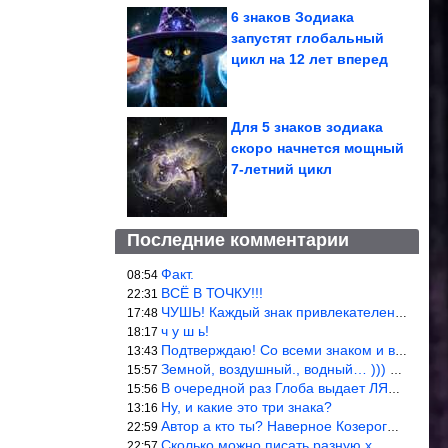
6 знаков Зодиака
запустят глобальный
цикл на 12 лет вперед
Для 5 знаков зодиака
скоро начнется мощный
7-летний цикл
Последние комментарии
Факт.
08:54
ВСЁ В ТОЧКУ!!!
22:31
ЧУШЬ! Каждый знак привлекателен! И среди Весов, Близнецов встреч
17:48
ч у ш ь!
18:17
Подтверждаю! Со всеми знаком и все одиноки и Я )))
13:43
Земной, воздушный., водный… ))) выбери сам трех из 9 )))
15:57
В очередной раз Глоба выдает ЛЯП! А корректоры, редакторы пропус
15:56
Ну, и какие это три знака?
13:16
Автор а кто ты? Наверное Козерог… Рога жена Рыба наставила ))
22:59
Сколько можно писать разную х… йню? Автор что то обкурился?
22:57