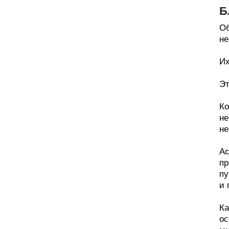
Б
Об
не
Их
Эт
Ко
не
не
Ас
пр
пу
и 
Ка
ос