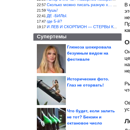
В 
Сколько можно писать разную х… йню? Автор что то обкурился?
22:57
Чушь!
21:59
эт
ДЕ -БИЛЫ.
22:41
не
где 5-й?
17:47
Пр
И ЛЕВ И СКОРПИОН — СТЕРВЫ КАКИХ ЕЩЕ ПОИСКАТЬ НАДО
19:17
ка
Супертемы
О
Глюкоза шокировала
Он
безумным видом на
Заброшенные места,
це
которые выглядят как
фестивале
декорации к...
на
не
Исторические фото.
Ры
Глаз не оторвать!
чт
Что делать, если вы
устали экономить, а
надо
Ов
ус
Что будет, если залить
не тот? Бензин и
Л
октановое число
Кремль ответил на слова Мерца о гарантиях безопасности...