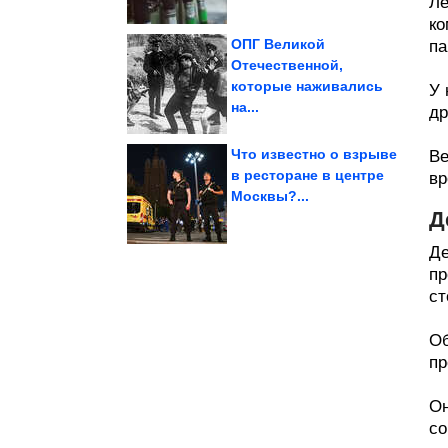
Ле
ко
ОПГ Великой
па
Отечественной,
которые наживались
У 
мире
производители чая в
Самые крупные
на...
др
Что известно о взрыве
Ве
в ресторане в центре
вр
Москвы?...
СССР»?...
главы «Граждан
Что известно об аресте
Д
Де
пр
ст
Об
пр
Он
со