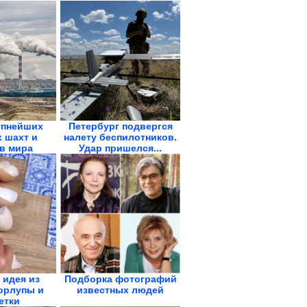
упнейших
Петербург подвергся
 шахт и
налету беспилотников.
в мира
Удар пришелся...
 идея из
Подборка фотографий
орлупы и
известных людей
етки