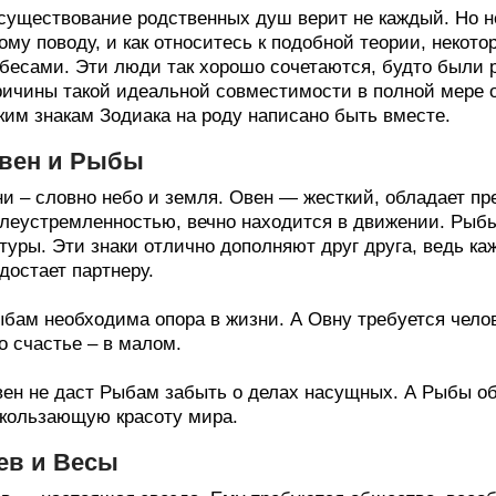
существование родственных душ верит не каждый. Но не
ому поводу, и как относитесь к подобной теории, неко
бесами. Эти люди так хорошо сочетаются, будто были 
ичины такой идеальной совместимости в полной мере о
ким знакам Зодиака на роду написано быть вместе.
вен и Рыбы
и – словно небо и земля. Овен — жесткий, обладает п
леустремленностью, вечно находится в движении. Рыб
туры. Эти знаки отлично дополняют друг друга, ведь к
достает партнеру.
бам необходима опора в жизни. А Овну требуется челов
о счастье – в малом.
ен не даст Рыбам забыть о делах насущных. А Рыбы об
кользающую красоту мира.
ев и Весы