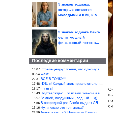
5 знаков зодиака,
которые остаются
молодыми и в 50, и в...
5 знакам зодиака Ванга
сулит мощный
финансовый поток в...
Последние комментарии
Стрелец-вдруг понял, что одному то и жить легче.
14:07
Факт.
08:54
ВСЁ В ТОЧКУ!!!
22:31
ЧУШЬ! Каждый знак привлекателен! И среди Весов, Близнецов встреч
17:48
ч у ш ь!
18:17
Он
Подтверждаю! Со всеми знаком и все одиноки и Я )))
13:43
вы
Земной, воздушный., водный… ))) выбери сам трех из 9 )))
15:57
по
В очередной раз Глоба выдает ЛЯП! А корректоры, редакторы пропус
15:56
сч
Ну, и какие это три знака?
13:16
Автор а кто ты? Наверное Козерог… Рога жена Рыба наставила ))
22:59