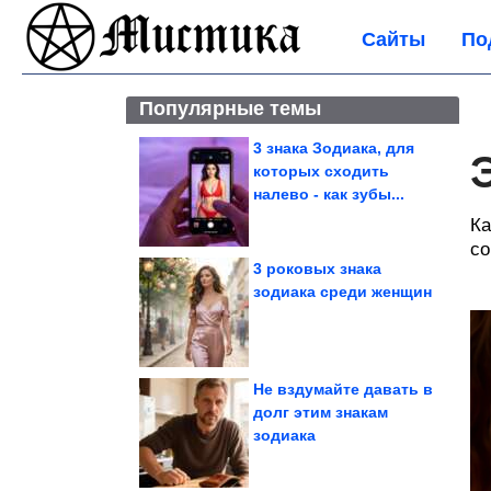
Сайты
По
Популярные темы
3 знака Зодиака, для
которых сходить
налево - как зубы...
Ка
со
3 роковых знака
зодиака среди женщин
Не вздумайте давать в
долг этим знакам
зодиака