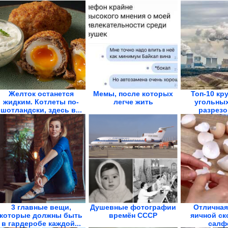
Желток останется
Мемы, после которых
Топ-10 кр
жидким. Котлеты по-
легче жить
угольных
шотландски, здесь в...
разрезо
3 главные вещи,
Душевные фотографии
Отличная
которые должны быть
времён СССР
яичной ск
в гардеробе каждой...
салф