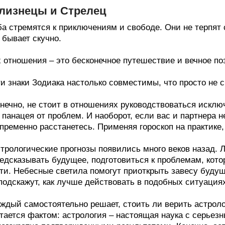
лизнецы и Стрелец
а стремятся к приключениям и свободе. Они не терпят с
 бывает скучно.
 отношения – это бесконечное путешествие и вечное поз
и знаки Зодиака настолько совместимы, что просто не 
нечно, не стоит в отношениях руководствоваться исклю
 панацея от проблем. И наоборот, если вас и партнера не
пременно расстанетесь. Применяя гороскоп на практике
трологические прогнозы появились много веков назад. 
едсказывать будущее, подготовиться к проблемам, кото
ти. Небесные светила помогут приоткрыть завесу буду
подскажут, как лучше действовать в подобных ситуация
ждый самостоятельно решает, стоить ли верить астрол
тается фактом: астрология – настоящая наука с серье