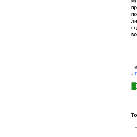
мн
пр
по
ли
сц
во
« 
То