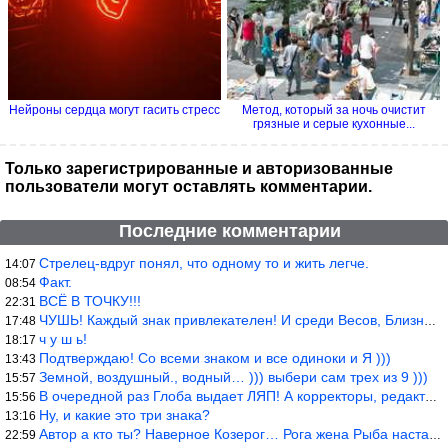
Нейроны сердца могут гасить стресс
Метод, который за ночь очистит
грязные и серые кухонные...
Только зарегистрированные и авторизованные
пользователи могут оставлять комментарии.
Последние комментарии
Стрелец-вдруг понял, что одному то и жить легче.
14:07
Факт.
08:54
ВСЁ В ТОЧКУ!!!
22:31
ЧУШЬ! Каждый знак привлекателен! И среди Весов, Близнецов встреч
17:48
ч у ш ь!
18:17
Подтверждаю! Со всеми знаком и все одиноки и Я )))
13:43
Земной, воздушный., водный… ))) выбери сам трех из 9 )))
15:57
В очередной раз Глоба выдает ЛЯП! А корректоры, редакторы пропус
15:56
Ну, и какие это три знака?
13:16
Автор а кто ты? Наверное Козерог… Рога жена Рыба наставила ))
22:59