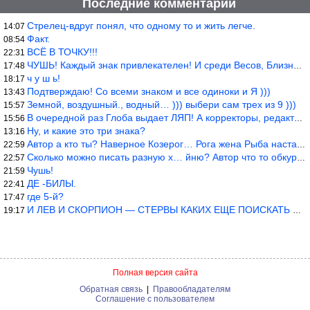
Последние комментарии
Стрелец-вдруг понял, что одному то и жить легче.
14:07
Факт.
08:54
ВСЁ В ТОЧКУ!!!
22:31
ЧУШЬ! Каждый знак привлекателен! И среди Весов, Близнецов встреч
17:48
ч у ш ь!
18:17
Подтверждаю! Со всеми знаком и все одиноки и Я )))
13:43
Земной, воздушный., водный… ))) выбери сам трех из 9 )))
15:57
В очередной раз Глоба выдает ЛЯП! А корректоры, редакторы пропус
15:56
Ну, и какие это три знака?
13:16
Автор а кто ты? Наверное Козерог… Рога жена Рыба наставила ))
22:59
Сколько можно писать разную х… йню? Автор что то обкурился?
22:57
Чушь!
21:59
ДЕ -БИЛЫ.
22:41
где 5-й?
17:47
И ЛЕВ И СКОРПИОН — СТЕРВЫ КАКИХ ЕЩЕ ПОИСКАТЬ НАДО
19:17
Полная версия сайта
Обратная связь
|
Правообладателям
Соглашение с пользователем