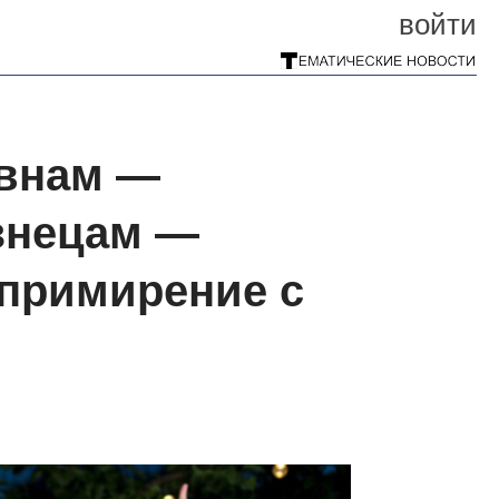
войти
Овнам —
знецам —
 примирение с