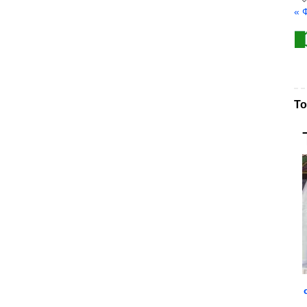
« 
То