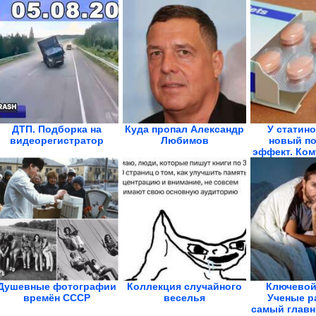
Табаччи
ДТП. Подборка на
Куда пропал Александр
У статин
видеорегистратор
Любимов
новый п
эффект. Ком
в..
Душевные фотографии
Коллекция случайного
Ключевой
времён СССР
веселья
Ученые р
самый главны