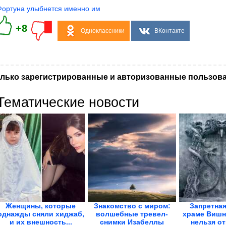
Фортуна улыбнется именно им
+8
Одноклассники
ВКонтакте
лько зарегистрированные и авторизованные пользова
Тематические новости
Женщины, которые
Знакомство с миром:
Запретная
однажды сняли хиджаб,
волшебные тревел-
храме Вишн
и их внешность...
снимки Изабеллы
нельзя о