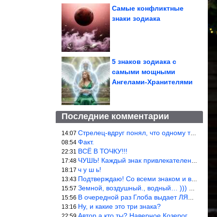
Самые конфликтные
знаки зодиака
5 знаков зодиака с
самыми мощными
Ангелами-Хранителями
Последние комментарии
Стрелец-вдруг понял, что одному то и жить легче.
14:07
Факт.
08:54
ВСЁ В ТОЧКУ!!!
22:31
ЧУШЬ! Каждый знак привлекателен! И среди Весов, Близнецов встреч
17:48
ч у ш ь!
18:17
Подтверждаю! Со всеми знаком и все одиноки и Я )))
13:43
Земной, воздушный., водный… ))) выбери сам трех из 9 )))
15:57
В очередной раз Глоба выдает ЛЯП! А корректоры, редакторы пропус
15:56
Ну, и какие это три знака?
13:16
Автор а кто ты? Наверное Козерог… Рога жена Рыба наставила ))
22:59