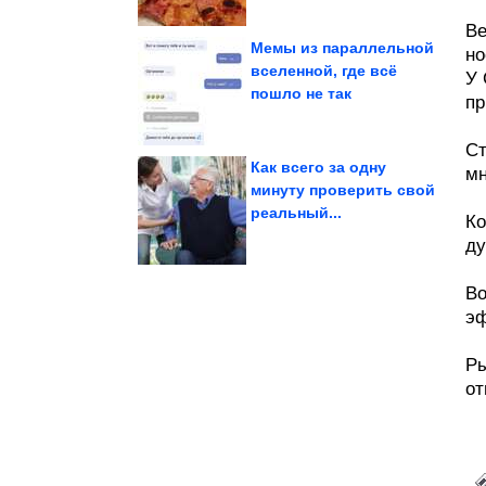
Ве
Мемы из параллельной
но
вселенной, где всё
У 
пошло не так
Как...
пр
стоит внедрить в жизнь.
7 привычек, которые
Ст
Как всего за одну
мн
минуту проверить свой
реальный...
улыбнуться
Ко
заставят вас
Кадры, которые
ду
Во
э
Ры
от