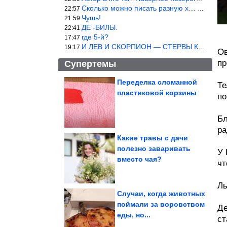
Сколько можно писать разную х… йню? Автор что то обкурился?
22:57
Чушь!
21:59
ДЕ -БИЛЫ.
22:41
где 5-й?
17:47
И ЛЕВ И СКОРПИОН — СТЕРВЫ КАКИХ ЕЩЕ ПОИСКАТЬ НАДО
19:17
Ов
пр
Супертемы
Переделка сломанной
Те
пластиковой корзины
по
Смехотерапия. Всё для
вашего здоровья
Бл
ра
Какие травы с дачи
полезно заваривать
У 
Простая шакшука,
вместо чая?
намного вкуснее
глазуньи.
чт
Королевская...
Ль
Случаи, когда животных
поймали за воровством
Де
еды, но...
Определять тип нити научились по игольным ушкам...
ст