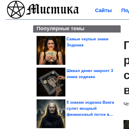
Сайты
По
Популярные темы
Самые скупые знаки
Зодиака
Шквал денег накроет 3
знака зодиака
5 знакам зодиака Ванга
Чт
сулит мощный
финансовый поток в...