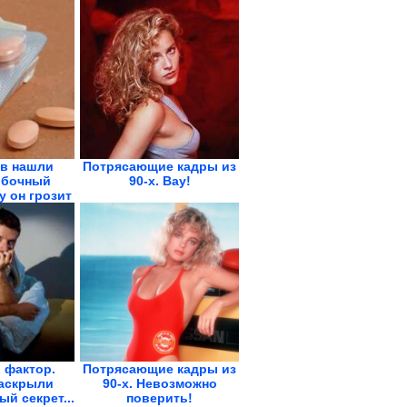
ов нашли
Потрясающие кадры из
обочный
90-х. Вау!
у он грозит
.
 фактор.
Потрясающие кадры из
аскрыли
90-х. Невозможно
й секрет...
поверить!