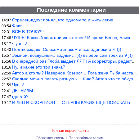
Последние комментарии
Стрелец-вдруг понял, что одному то и жить легче.
14:07
Факт.
08:54
ВСЁ В ТОЧКУ!!!
22:31
ЧУШЬ! Каждый знак привлекателен! И среди Весов, Близнецов встреч
17:48
ч у ш ь!
18:17
Подтверждаю! Со всеми знаком и все одиноки и Я )))
13:43
Земной, воздушный., водный… ))) выбери сам трех из 9 )))
15:57
В очередной раз Глоба выдает ЛЯП! А корректоры, редакторы пропус
15:56
Ну, и какие это три знака?
13:16
Автор а кто ты? Наверное Козерог… Рога жена Рыба наставила ))
22:59
Сколько можно писать разную х… йню? Автор что то обкурился?
22:57
Чушь!
21:59
ДЕ -БИЛЫ.
22:41
где 5-й?
17:47
И ЛЕВ И СКОРПИОН — СТЕРВЫ КАКИХ ЕЩЕ ПОИСКАТЬ НАДО
19:17
Полная версия сайта
Обратная связь
|
Правообладателям