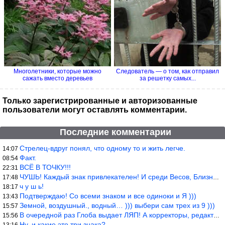
Многолетники, которые можно
Следователь — о том, как отправил
сажать вместо деревьев
за решетку самых...
Только зарегистрированные и авторизованные
пользователи могут оставлять комментарии.
Последние комментарии
Стрелец-вдруг понял, что одному то и жить легче.
14:07
Факт.
08:54
ВСЁ В ТОЧКУ!!!
22:31
ЧУШЬ! Каждый знак привлекателен! И среди Весов, Близнецов встреч
17:48
ч у ш ь!
18:17
Подтверждаю! Со всеми знаком и все одиноки и Я )))
13:43
Земной, воздушный., водный… ))) выбери сам трех из 9 )))
15:57
В очередной раз Глоба выдает ЛЯП! А корректоры, редакторы пропус
15:56
Ну, и какие это три знака?