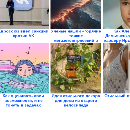
Евросоюз ввел санкции
Ученые нашли «горячие
Как Але
против VK
точки»
Демьяненко
мегаземлетрясений в
карьеру Ир
России....
Как оценивать свои
Идея стильного декора
Стильный в
возможности, и не
для дома из старого
тонуть в задачах
велосипеда