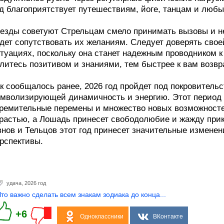
д благоприятствует путешествиям, йоге, танцам и люб
езды советуют Стрельцам смело принимать вызовы и не
дет сопутствовать их желаниям. Следует доверять сво
туациях, поскольку она станет надежным проводником к
литесь позитивом и знаниями, тем быстрее к вам возвр
к сообщалось ранее, 2026 год пройдет под покровитель
мволизирующей динамичность и энергию. Этот период 
ремительные перемены и множество новых возможностей
растью, а Лошадь принесет свободолюбие и жажду прик
нов и Тельцов этот год принесет значительные измене
рспективы.
удача
,
2026 год
Что важно сделать всем знакам зодиака до конца...
+6
Одноклассники
ВКонтакте