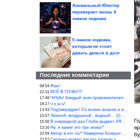
Аномальный Юпитер
перевернет жизнь 6
знаков зодиака
5 знаков зодиака,
которым не стоит
давать деньги в долг
Последние комментарии
Факт.
08:54
ВСЁ В ТОЧКУ!!!
22:31
ЧУШЬ! Каждый знак привлекателен! И среди Весов, Близнецов встреч
17:48
ч у ш ь!
18:17
Подтверждаю! Со всеми знаком и все одиноки и Я )))
13:43
Земной, воздушный., водный… ))) выбери сам трех из 9 )))
15:57
Го
В очередной раз Глоба выдает ЛЯП! А корректоры, редакторы пропус
15:56
Ну, и какие это три знака?
яр
13:16
Автор а кто ты? Наверное Козерог… Рога жена Рыба наставила ))
22:59
бу
Сколько можно писать разную х… йню? Автор что то обкурился?
22:57