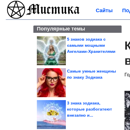
Сайты
По
Популярные темы
5 знаков зодиака с
самыми мощными
Ангелами-Хранителями
Самые умные женщины
Го
по знаку Зодиака
3 знака зодиака,
которые разбогатеют
внезапно и...