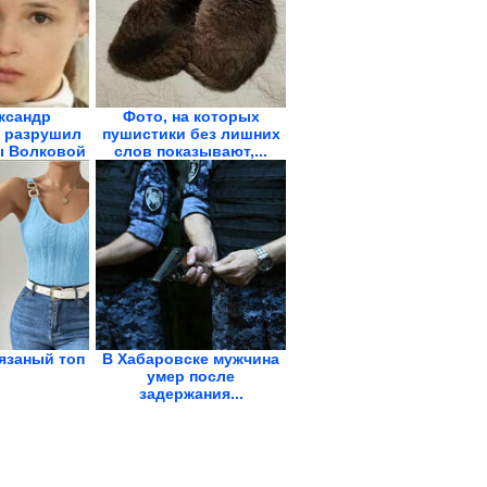
ксандр
Фото, на которых
 разрушил
пушистики без лишних
ы Волковой
слов показывают,...
язаный топ
В Хабаровске мужчина
умер после
задержания...