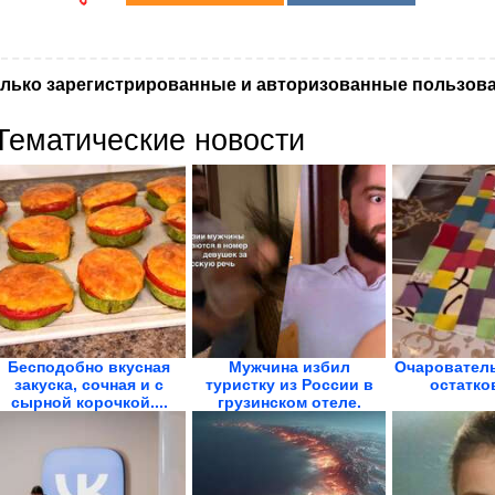
лько зарегистрированные и авторизованные пользова
Тематические новости
Бесподобно вкусная
Мужчина избил
Очарователь
закуска, сочная и с
туристку из России в
остатко
сырной корочкой....
грузинском отеле.
«Вы...