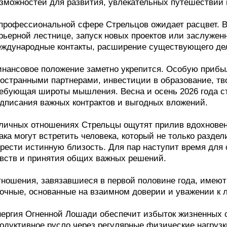
зможностей для развития, увлекательных путешествий 
профессиональной сфере Стрельцов ожидает расцвет. 
рьерной лестнице, запуск новых проектов или заслужен
ждународные контакты, расширение существующего дел
нансовое положение заметно укрепится. Особую прибыл
остранными партнерами, инвестиции в образование, тв
ебующая широты мышления. Весна и осень 2026 года с
дписания важных контрактов и выгодных вложений.
личных отношениях Стрельцы ощутят прилив вдохновен
ака могут встретить человека, который не только разде
рести истинную близость. Для пар наступит время для
вств и принятия общих важных решений.
ношения, завязавшиеся в первой половине года, имеют
очные, основанные на взаимном доверии и уважении к 
ергия Огненной Лошади обеспечит избыток жизненных с
одуктивное русло через регулярные физические нагрузк