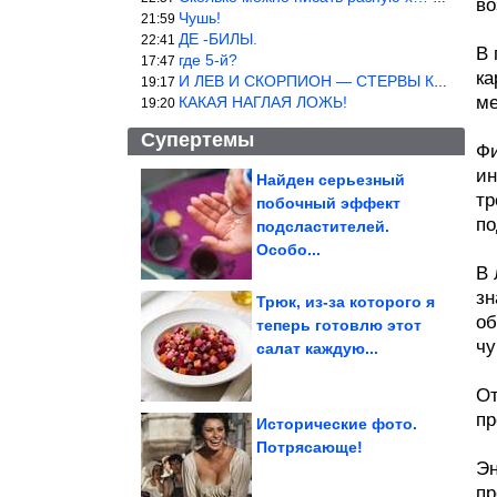
во
Чушь!
21:59
ДЕ -БИЛЫ.
22:41
В 
где 5-й?
17:47
ка
И ЛЕВ И СКОРПИОН — СТЕРВЫ КАКИХ ЕЩЕ ПОИСКАТЬ НАДО
19:17
ме
КАКАЯ НАГЛАЯ ЛОЖЬ!
19:20
Супертемы
Фи
ин
Найден серьезный
тр
побочный эффект
Смешные фото
по
подсластителей.
Особо...
В 
зн
Трюк, из-за которого я
об
теперь готовлю этот
чу
Через 5 дней они будут
салат каждую...
номером один на столе.
Маринуем...
От
пр
Исторические фото.
Потрясающе!
Эн
Душевные фотографии времён СССР
пр