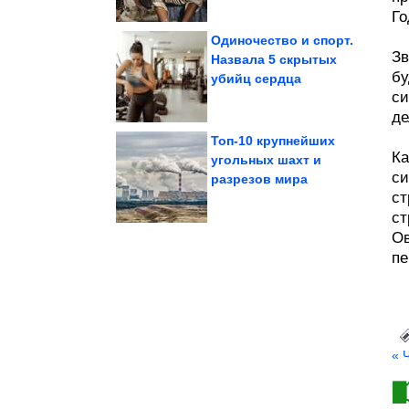
Го
Одиночество и спорт.
Зв
Назвала 5 скрытых
бу
убийц сердца
Стоят...
без стерилизации.
маринованные огурцы
Хрустящие
си
де
Топ-10 крупнейших
Ка
угольных шахт и
си
разрезов мира
юмора
Невероятная подборка
ст
ст
Ов
пе
« 