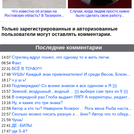
Что известно об атаках на
Случаи, когда людям просто нужно
Ростовскую область? В Таганроге...
было сделать свою работу...
Только зарегистрированные и авторизованные
пользователи могут оставлять комментарии.
Последние комментарии
Стрелец-вдруг понял, что одному то и жить легче.
14:07
Факт.
08:54
ВСЁ В ТОЧКУ!!!
22:31
ЧУШЬ! Каждый знак привлекателен! И среди Весов, Близнецов встреч
17:48
ч у ш ь!
18:17
Подтверждаю! Со всеми знаком и все одиноки и Я )))
13:43
Земной, воздушный., водный… ))) выбери сам трех из 9 )))
15:57
В очередной раз Глоба выдает ЛЯП! А корректоры, редакторы пропус
15:56
Ну, и какие это три знака?
13:16
Автор а кто ты? Наверное Козерог… Рога жена Рыба наставила ))
22:59
Сколько можно писать разную х… йню? Автор что то обкурился?
22:57
Чушь!
21:59
ДЕ -БИЛЫ.
22:41
где 5-й?
17:47