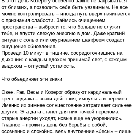
В этот день Козерогу особенно важно не закрываться
от близких, а позволить себе быть уязвимым. Не все
можно контролировать – иногда путь вверх начинается
с признания слабости. Займись очищением
пространства – выброси то, что больше не служит
тебе, и впусти свежую энергию в дом. Даже краткий
ритуал с солью или окуриванием шалфеем создаст
ощущение обновления.
Проведи 10 минут в тишине, сосредоточившись на
дыхании: с каждым вдохом принимай свет, с каждым
выдохом – отпускай усталость.
Что объединяет эти знаки
Овен, Рак, Весы и Козерог образуют кардинальный
крест зодиака – знаки действия, импульса и перемен.
Именно их зимнее солнцестояние затрагивает сильнее
других. Эта дата станет для них точкой перелома:
старые энергии уходят, новые еще не укоренились.
Главное – прожить день без борьбы с собой,
осознанно и спокойно, ведь внутренние «бесы» – лишь