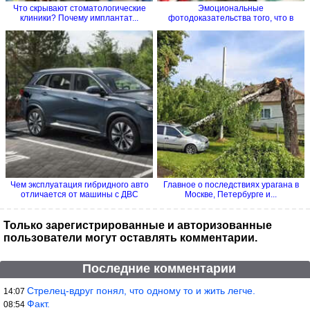
Что скрывают стоматологические
Эмоциональные
клиники? Почему имплантат...
фотодоказательства того, что в
семье без...
Чем эксплуатация гибридного авто
Главное о последствиях урагана в
отличается от машины с ДВС
Москве, Петербурге и...
Только зарегистрированные и авторизованные
пользователи могут оставлять комментарии.
Последние комментарии
Стрелец-вдруг понял, что одному то и жить легче.
14:07
Факт.
08:54