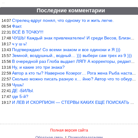
…
Последние комментарии
Стрелец-вдруг понял, что одному то и жить легче.
14:07
Факт.
08:54
ВСЁ В ТОЧКУ!!!
22:31
ЧУШЬ! Каждый знак привлекателен! И среди Весов, Близнецов встреч
17:48
ч у ш ь!
18:17
Подтверждаю! Со всеми знаком и все одиноки и Я )))
13:43
Земной, воздушный., водный… ))) выбери сам трех из 9 )))
15:57
В очередной раз Глоба выдает ЛЯП! А корректоры, редакторы пропус
15:56
Ну, и какие это три знака?
13:16
Автор а кто ты? Наверное Козерог… Рога жена Рыба наставила ))
22:59
Сколько можно писать разную х… йню? Автор что то обкурился?
22:57
Чушь!
21:59
ДЕ -БИЛЫ.
22:41
где 5-й?
17:47
И ЛЕВ И СКОРПИОН — СТЕРВЫ КАКИХ ЕЩЕ ПОИСКАТЬ НАДО
19:17
Полная версия сайта
Обратная связь
|
Правообладателям