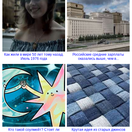
Как жили в мире 50 лет тому назад.
Российские средние зарплаты
Июль 1976 года
оказались выше, чем в...
Кто такой соулмейт? Стоит ли
Крутая идея из старых джинсов