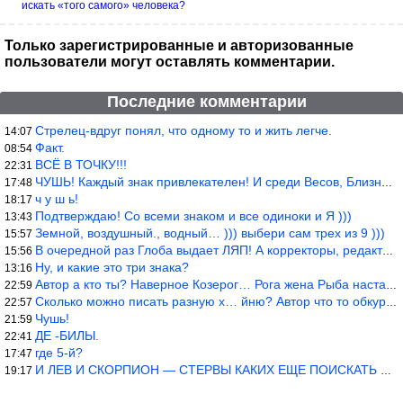
искать «того самого» человека?
Только зарегистрированные и авторизованные
пользователи могут оставлять комментарии.
Последние комментарии
Стрелец-вдруг понял, что одному то и жить легче.
14:07
Факт.
08:54
ВСЁ В ТОЧКУ!!!
22:31
ЧУШЬ! Каждый знак привлекателен! И среди Весов, Близнецов встреч
17:48
ч у ш ь!
18:17
Подтверждаю! Со всеми знаком и все одиноки и Я )))
13:43
Земной, воздушный., водный… ))) выбери сам трех из 9 )))
15:57
В очередной раз Глоба выдает ЛЯП! А корректоры, редакторы пропус
15:56
Ну, и какие это три знака?
13:16
Автор а кто ты? Наверное Козерог… Рога жена Рыба наставила ))
22:59
Сколько можно писать разную х… йню? Автор что то обкурился?
22:57
Чушь!
21:59
ДЕ -БИЛЫ.
22:41
где 5-й?
17:47
И ЛЕВ И СКОРПИОН — СТЕРВЫ КАКИХ ЕЩЕ ПОИСКАТЬ НАДО
19:17