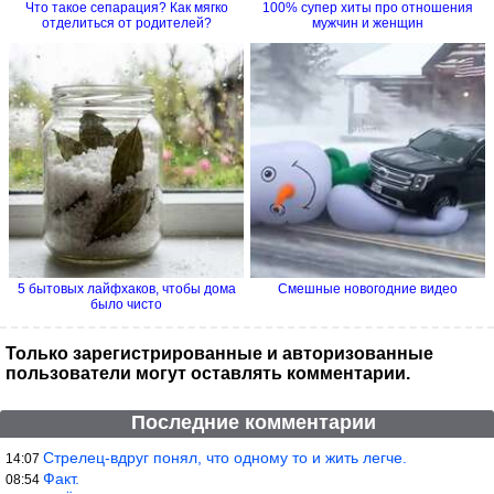
Что такое сепарация? Как мягко
100% супер хиты про отношения
отделиться от родителей?
мужчин и женщин
5 бытовых лайфхаков, чтобы дома
Смешные новогодние видео
было чисто
Только зарегистрированные и авторизованные
пользователи могут оставлять комментарии.
Последние комментарии
Стрелец-вдруг понял, что одному то и жить легче.
14:07
Факт.
08:54