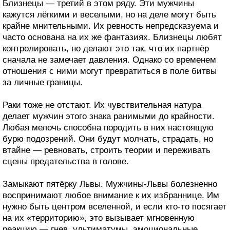
Близнецы — третий в этом ряду. Эти мужчины
кажутся лёгкими и веселыми, но на деле могут быть
крайне мнительными. Их ревность непредсказуема и
часто основана на их же фантазиях. Близнецы любят
контролировать, но делают это так, что их партнёр
сначала не замечает давления. Однако со временем
отношения с ними могут превратиться в поле битвы
за личные границы.
Раки тоже не отстают. Их чувствительная натура
делает мужчин этого знака ранимыми до крайности.
Любая мелочь способна породить в них настоящую
бурю подозрений. Они будут молчать, страдать, но
втайне — ревновать, строить теории и переживать
сцены предательства в голове.
Замыкают пятёрку Львы. Мужчины-Львы болезненно
воспринимают любое внимание к их избраннице. Им
нужно быть центром вселенной, и если кто-то посягает
на их «территорию», это вызывает мгновенную
реакцию — гнев, ультиматумы, эмоциональные