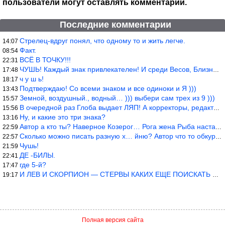
пользователи могут оставлять комментарии.
Последние комментарии
Стрелец-вдруг понял, что одному то и жить легче.
14:07
Факт.
08:54
ВСЁ В ТОЧКУ!!!
22:31
ЧУШЬ! Каждый знак привлекателен! И среди Весов, Близнецов встреч
17:48
ч у ш ь!
18:17
Подтверждаю! Со всеми знаком и все одиноки и Я )))
13:43
Земной, воздушный., водный… ))) выбери сам трех из 9 )))
15:57
В очередной раз Глоба выдает ЛЯП! А корректоры, редакторы пропус
15:56
Ну, и какие это три знака?
13:16
Автор а кто ты? Наверное Козерог… Рога жена Рыба наставила ))
22:59
Сколько можно писать разную х… йню? Автор что то обкурился?
22:57
Чушь!
21:59
ДЕ -БИЛЫ.
22:41
где 5-й?
17:47
И ЛЕВ И СКОРПИОН — СТЕРВЫ КАКИХ ЕЩЕ ПОИСКАТЬ НАДО
19:17
Полная версия сайта