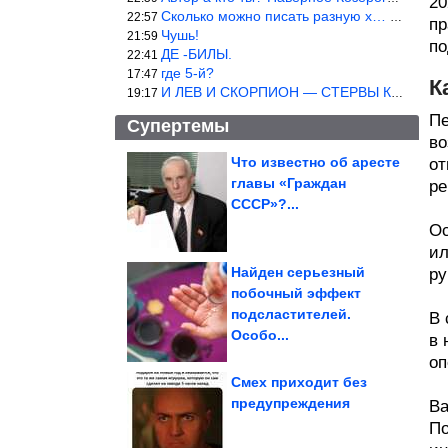
20
Сколько можно писать разную х… йню? Автор что то обкурился?
22:57
пр
Чушь!
21:59
по
ДЕ -БИЛЫ.
22:41
где 5-й?
17:47
К
И ЛЕВ И СКОРПИОН — СТЕРВЫ КАКИХ ЕЩЕ ПОИСКАТЬ НАДО
19:17
Пе
Супертемы
во
Что известно об аресте
от
главы «Граждан
ре
Душевные фотографии
времён СССР
СССР»?...
Ос
ил
Найден серьезный
ру
побочный эффект
Хрустящий «цветок» с
подсластителей.
курицей и сыром. Так
В 
картофель вы...
Особо...
в 
оп
Смех приходит без
предупреждения
Ва
По