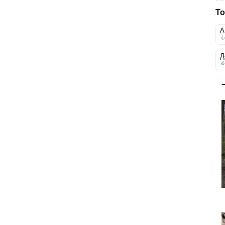
То
А
Д