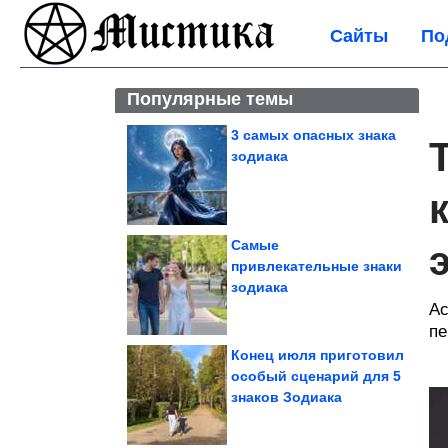
Сайты
По
Популярные темы
3 самых опасных знака
зодиака
Самые
привлекательные знаки
зодиака
Ас
пе
Конец июля приготовил
особый сценарий для 5
знаков Зодиака