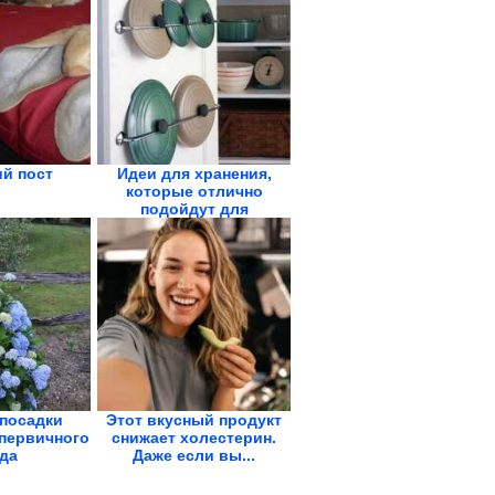
й пост
Идеи для хранения,
которые отлично
подойдут для
маленькой...
посадки
Этот вкусный продукт
 первичного
снижает холестерин.
да
Даже если вы...