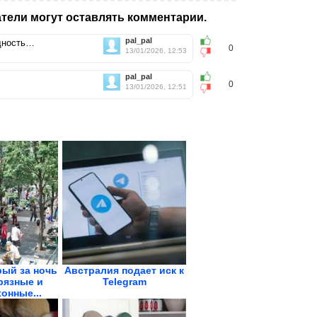
тели могут оставлять комментарии.
pal_pal
ущность…
0
13/01/2026, 12:53
pal_pal
0
13/01/2026, 12:51
рый за ночь
Австралия подает иск к
рязные и
Telegram
онные...