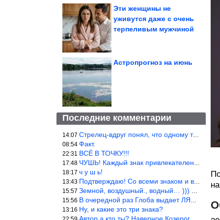
Эти женщины не
уживутся даже с очень
терпеливым мужчиной
Астропрогноз на июнь
Последние комментарии
Стрелец-вдруг понял, что одному то и жить легче.
14:07
Факт.
08:54
ВСЁ В ТОЧКУ!!!
22:31
ЧУШЬ! Каждый знак привлекателен! И среди Весов, Близнецов встреч
17:48
ч у ш ь!
18:17
По
Подтверждаю! Со всеми знаком и все одиноки и Я )))
13:43
на
Земной, воздушный., водный… ))) выбери сам трех из 9 )))
15:57
В очередной раз Глоба выдает ЛЯП! А корректоры, редакторы пропус
15:56
О
Ну, и какие это три знака?
13:16
Автор а кто ты? Наверное Козерог… Рога жена Рыба наставила ))
22:59