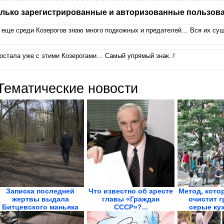
лько зарегистрированные и авторизованные пользова
 еще среди Козерогов знаю много подкожных и предателей… Вся их с
остала уже с этими Козерогами… Самый упрямый знак..!
Тематические новости
Записка последней
Что известно об аресте
Метод, кото
жертвы выдала
главы «Граждан
очистит г
Битцевского маньяка
СССР»?...
серые кух