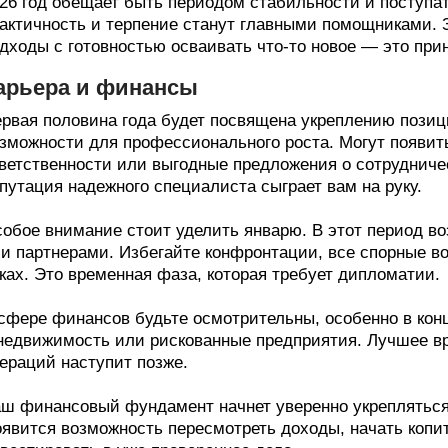
26 год обещает быть периодом стабильности и поступа
актичность и терпение станут главными помощниками. 
дходы с готовностью осваивать что-то новое — это при
арьера и финансы
рвая половина года будет посвящена укреплению позиц
зможности для профессионального роста. Могут появит
ветственности или выгодные предложения о сотруднич
путация надежного специалиста сыграет вам на руку.
обое внимание стоит уделить январю. В этот период в
и партнерами. Избегайте конфронтации, все спорные в
ках. Это временная фаза, которая требует дипломатии.
сфере финансов будьте осмотрительны, особенно в кон
недвижимость или рискованные предприятия. Лучшее в
ераций наступит позже.
ш финансовый фундамент начнет уверенно укрепляться 
явится возможность пересмотреть доходы, начать копи