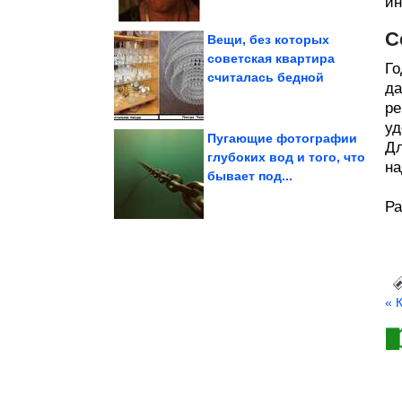
ин
С
Вещи, без которых
советская квартира
Го
считалась бедной
да
Снова мемы
ре
уд
Пугающие фотографии
Дл
глубоких вод и того, что
на
бывает под...
людей хотят жить одни
Почему всё больше
Ра
« 