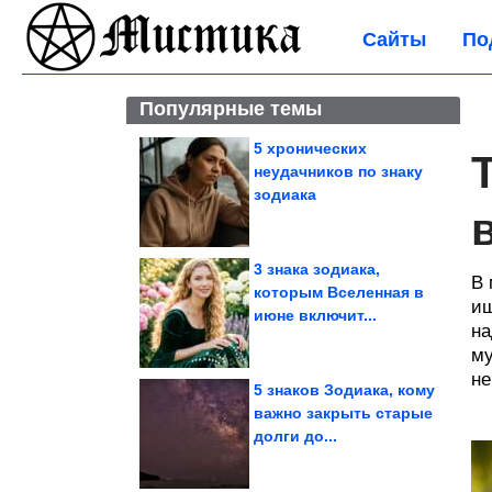
Сайты
По
Популярные темы
5 хронических
неудачников по знаку
зодиака
3 знака зодиака,
В 
которым Вселенная в
ищ
июне включит...
на
му
не
5 знаков Зодиака, кому
важно закрыть старые
долги до...