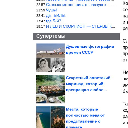
Ко
Сколько можно писать разную х… йню? Автор что то обкурился?
22:57
се
Чушь!
21:59
ДЕ -БИЛЫ.
па
22:41
где 5-й?
17:47
и 
И ЛЕВ И СКОРПИОН — СТЕРВЫ КАКИХ ЕЩЕ ПОИСКАТЬ НАДО
19:17
ря
Супертемы
Сл
Душевные фотографии
пр
времён СССР
пр
Трогательные фото
собак, которые в своем
от
почтенном...
Не
Секретный советский
эм
маринад, который
эм
Смешные видео для
превращал любое...
хорошего настроения
бы
Та
Места, которые
ко
полностью меняют
ра
представление о
и 
Генетики нашли «негреков» на некрополе античной Фанагории
планете