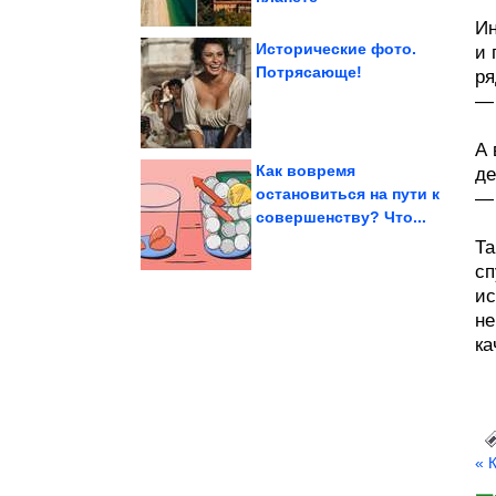
Ин
Исторические фото.
и 
Потрясающе!
ря
— 
«синдрома...
Италии страдали от
Дети древних жителей
А 
Как вовремя
де
остановиться на пути к
— 
совершенству? Что...
недели
Очередная ржака
Та
сп
ис
не
ка
« 