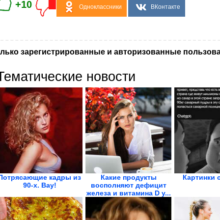
+10
Одноклассники
ВКонтакте
лько зарегистрированные и авторизованные пользова
Тематические новости
Потрясающие кадры из
Какие продукты
Картинки 
90-х. Вау!
восполняют дефицит
железа и витамина D у...