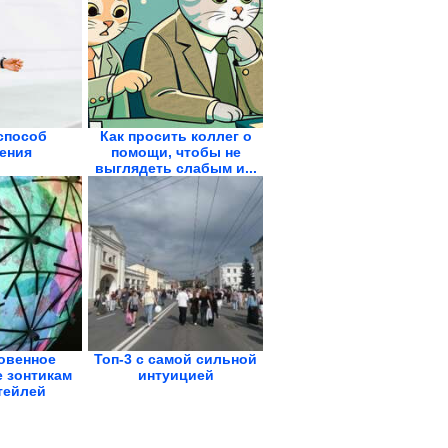
способ
Как просить коллег о
ения
помощи, чтобы не
выглядеть слабым и...
овенное
Топ-3 с самой сильной
 зонтикам
интуицией
тейлей