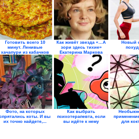
Готовить всего 10
Как живёт звезда «…А
Новый 
минут. Ленивые
зори здесь тихие»
похуд
хачапури из кабачков
Екатерина Маркова
Фото, на которых
Как выбрать
Необыкн
спрятались коты. И вы
психотерапевта, если
применение
их точно найдете,...
вы идёте к нему
для кок
впервые