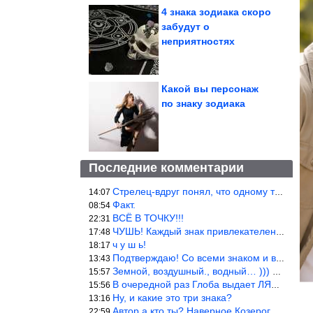
4 знака зодиака скоро
забудут о
неприятностях
Какой вы персонаж
по знаку зодиака
Последние комментарии
Стрелец-вдруг понял, что одному то и жить легче.
14:07
Факт.
08:54
ВСЁ В ТОЧКУ!!!
22:31
ЧУШЬ! Каждый знак привлекателен! И среди Весов, Близнецов встреч
17:48
ч у ш ь!
18:17
Подтверждаю! Со всеми знаком и все одиноки и Я )))
13:43
Земной, воздушный., водный… ))) выбери сам трех из 9 )))
15:57
В очередной раз Глоба выдает ЛЯП! А корректоры, редакторы пропус
15:56
Ну, и какие это три знака?
13:16
Автор а кто ты? Наверное Козерог… Рога жена Рыба наставила ))
22:59