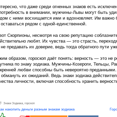
тересно, что даже среди огненных знаков есть исключе
потребность в внимании, мужчины-Львы могут быть уд
дом с ними восхищается ими и вдохновляет. Им важно
оставаться рядом с одной-единственной.
вот Скорпионы, несмотря на свою репутацию соблазните
йствительно любят. Их чувства — это страсть, перехо
не предавать их доверие, ведь тогда обратного пути уже
ким образом, гороскоп даёт понять: верность — это не 
утника по знаку зодиака. Мужчины-Козероги, Тельцы, Р
кренней любви способны быть невероятно преданными.
 обмануть их ожиданий. Ведь знаки зодиака действите
чества личности, включая способность хранить верност
Знаки Зодиака
,
горскоп
Как накопить деньги разным знакам зодиака
Гор