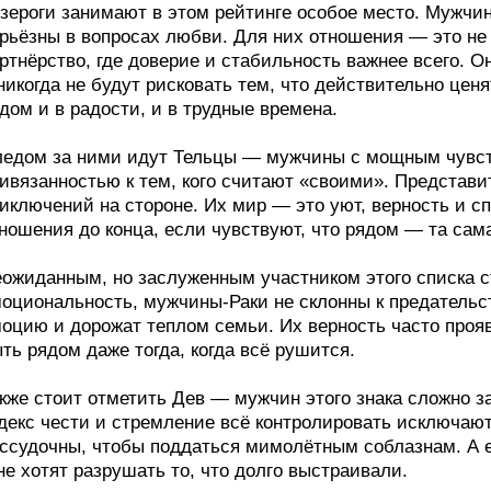
зероги занимают в этом рейтинге особое место. Мужчин
рьёзны в вопросах любви. Для них отношения — это не 
ртнёрство, где доверие и стабильность важнее всего. 
никогда не будут рисковать тем, что действительно ценя
дом и в радости, и в трудные времена.
едом за ними идут Тельцы — мужчины с мощным чувст
ивязанностью к тем, кого считают «своими». Представите
иключений на стороне. Их мир — это уют, верность и сп
ношения до конца, если чувствуют, что рядом — та сам
ожиданным, но заслуженным участником этого списка с
оциональность, мужчины-Раки не склонны к предательс
оцию и дорожат теплом семьи. Их верность часто прояв
ть рядом даже тогда, когда всё рушится.
кже стоит отметить Дев — мужчин этого знака сложно з
декс чести и стремление всё контролировать исключаю
ссудочны, чтобы поддаться мимолётным соблазнам. А е
не хотят разрушать то, что долго выстраивали.