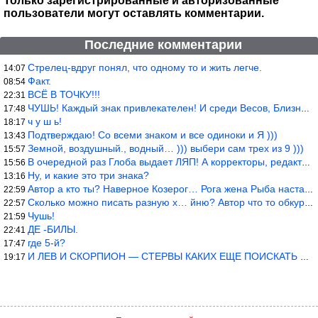
Только зарегистрированные и авторизованные
пользователи могут оставлять комментарии.
Последние комментарии
Стрелец-вдруг понял, что одному то и жить легче.
14:07
Факт.
08:54
ВСЁ В ТОЧКУ!!!
22:31
ЧУШЬ! Каждый знак привлекателен! И среди Весов, Близнецов встреч
17:48
ч у ш ь!
18:17
Подтверждаю! Со всеми знаком и все одиноки и Я )))
13:43
Земной, воздушный., водный… ))) выбери сам трех из 9 )))
15:57
В очередной раз Глоба выдает ЛЯП! А корректоры, редакторы пропус
15:56
Ну, и какие это три знака?
13:16
Автор а кто ты? Наверное Козерог… Рога жена Рыба наставила ))
22:59
Сколько можно писать разную х… йню? Автор что то обкурился?
22:57
Чушь!
21:59
ДЕ -БИЛЫ.
22:41
где 5-й?
17:47
И ЛЕВ И СКОРПИОН — СТЕРВЫ КАКИХ ЕЩЕ ПОИСКАТЬ НАДО
19:17