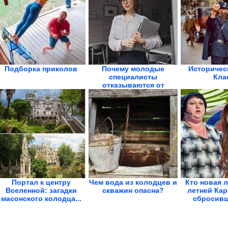
Подборка приколов
Почему молодые
Историчес
специалисты
Кла
отказываются от
руководящих...
Портал к центру
Чем вода из колодцев и
Кто новая 
Вселенной: загадки
скважин опасна?
летней Кар
масонского колодца...
сбросивш