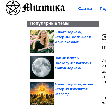
Сайты
По
Популярные темы
3 знака зодиака,
которым Вселенная в
июне включит...
Новый вектор
Из
Полнолуния поглотит
20
знаков Зодиака
до
эт
пр
4 знака зодиака, жизнь
которых изменится
навсегда
На
ко