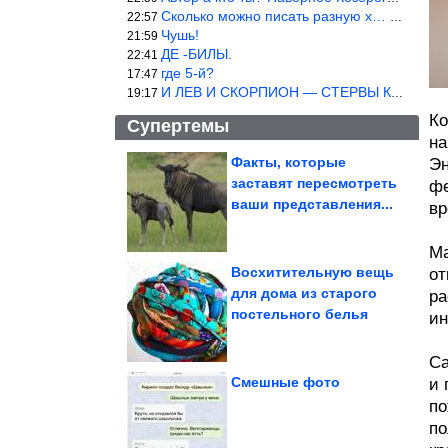
Сколько можно писать разную х… йню? Автор что то обкурился?
22:57
Чушь!
21:59
ДЕ -БИЛЫ.
22:41
где 5-й?
17:47
И ЛЕВ И СКОРПИОН — СТЕРВЫ КАКИХ ЕЩЕ ПОИСКАТЬ НАДО
19:17
Ко
Супертемы
на
Факты, которые
Эн
заставят пересмотреть
фе
Очередная ржака
недели
ваши представления...
вр
Ма
Восхитительную вещь
от
для дома из старого
ра
7 привычек, которые
постельного белья
стоит внедрить в жизнь.
ин
Как...
Са
Смешные фото
и 
по
по
Повседневные продукты, которые снижают давление