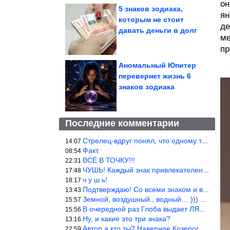
он
5 знаков зодиака,
ян
которым не стоит
де
давать деньги в долг
ме
пр
Аномальный Юпитер
перевернет жизнь 6
знаков зодиака
Последние комментарии
Стрелец-вдруг понял, что одному то и жить легче.
14:07
Факт.
08:54
ВСЁ В ТОЧКУ!!!
22:31
ЧУШЬ! Каждый знак привлекателен! И среди Весов, Близнецов встреч
17:48
ч у ш ь!
18:17
Подтверждаю! Со всеми знаком и все одиноки и Я )))
13:43
Земной, воздушный., водный… ))) выбери сам трех из 9 )))
15:57
В очередной раз Глоба выдает ЛЯП! А корректоры, редакторы пропус
15:56
Ну, и какие это три знака?
13:16
Автор а кто ты? Наверное Козерог… Рога жена Рыба наставила ))
22:59