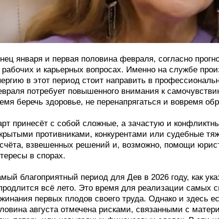
нец января и первая половина февраля, согласно прогн
 рабочих и карьерных вопросах. Именно на службе про
ергию в этот период стоит направить в профессиональн
враля потребует повышенного внимания к самочувствию
емя беречь здоровье, не перенапрягаться и вовремя об
рт принесёт с собой сложные, а зачастую и конфликтн
крытыми противниками, конкурентами или судебные тяж
счёта, взвешенных решений и, возможно, помощи юрист
тересы в спорах.
мый благоприятный период для Дев в 2026 году, как ука
продлится всё лето. Это время для реализации самых с
жинания первых плодов своего труда. Однако и здесь е
ловина августа отмечена рисками, связанными с матер