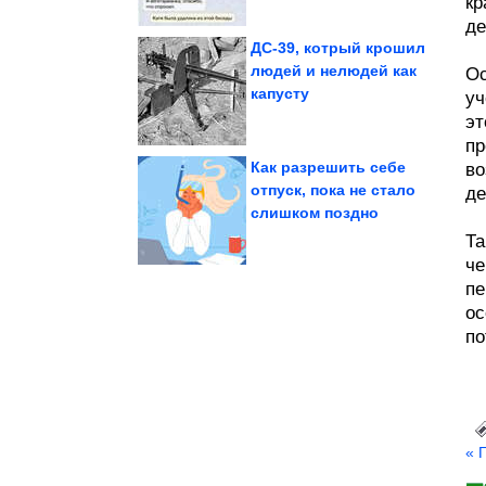
кр
де
ДС-39, котрый крошил
людей и нелюдей как
Ос
капусту
уч
рынке из-за...
дефиците на топливном
Новак заявляет о
эт
пр
Как разрешить себе
во
отпуск, пока не стало
де
слишком поздно
скорости
Лёгкий бред на высокой
Та
че
пе
ос
по
« 