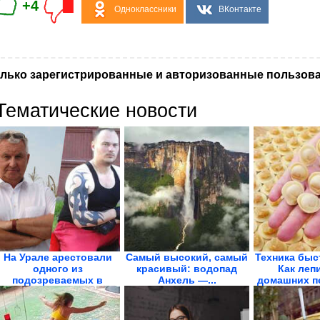
+4
Одноклассники
ВКонтакте
лько зарегистрированные и авторизованные пользова
Тематические новости
На Урале арестовали
Самый высокий, самый
Техника быс
одного из
красивый: водопад
Как лепи
подозреваемых в
Анхель —...
домашних пе
избиении...