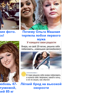
кие фото.
Почему Ольга Машная
сс!
терпела побои первого
мужа
любовь 47-
Лёгкий бред на высокой
тунковой,
скорости
ей 85 кг