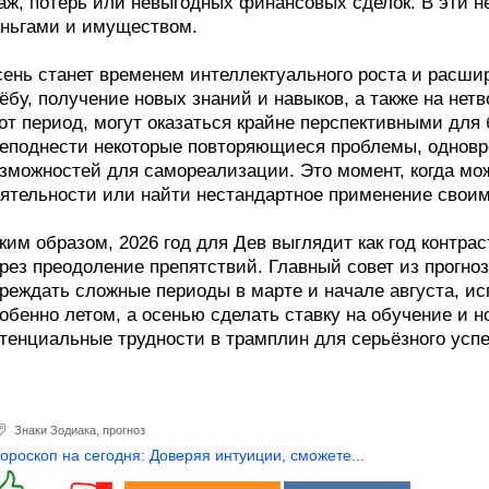
аж, потерь или невыгодных финансовых сделок. В эти 
ньгами и имуществом.
ень станет временем интеллектуального роста и расшир
ёбу, получение новых знаний и навыков, а также на нетв
от период, могут оказаться крайне перспективными для 
еподнести некоторые повторяющиеся проблемы, одновр
зможностей для самореализации. Это момент, когда мо
ятельности или найти нестандартное применение своим
ким образом, 2026 год для Дев выглядит как год контра
рез преодоление препятствий. Главный совет из прогно
реждать сложные периоды в марте и начале августа, ис
обенно летом, а осенью сделать ставку на обучение и н
тенциальные трудности в трамплин для серьёзного успе
Знаки Зодиака
,
прогноз
Гороскоп на сегодня: Доверяя интуиции, сможете...