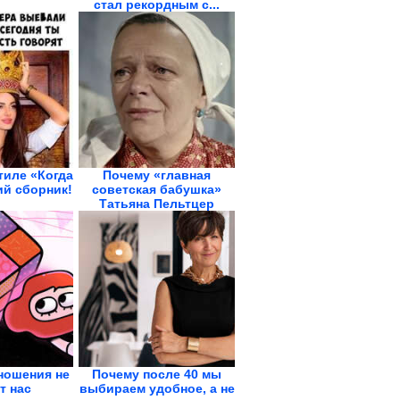
стал рекордным с...
тиле «Когда
Почему «главная
кий сборник!
советская бабушка»
Татьяна Пельтцер
была...
ношения не
Почему после 40 мы
т нас
выбираем удобное, а не