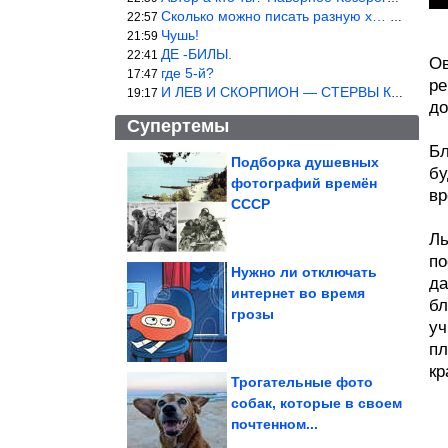
Сколько можно писать разную х… йню? Автор что то обкурился?
22:57
Чушь!
21:59
ДЕ -БИЛЫ.
22:41
Ов
где 5-й?
17:47
ре
И ЛЕВ И СКОРПИОН — СТЕРВЫ КАКИХ ЕЩЕ ПОИСКАТЬ НАДО
19:17
до
Супертемы
Бл
Подборка душевных
бу
фотографий времён
вр
Смехотерапия. Всё для
вашего здоровья
СССР
Ль
по
Нужно ли отключать
да
интернет во время
бл
Юмор из интернета
грозы
уч
пл
кр
Трогательные фото
собак, которые в своем
почтенном...
Мемы из параллельной вселенной, где всё пошло не так