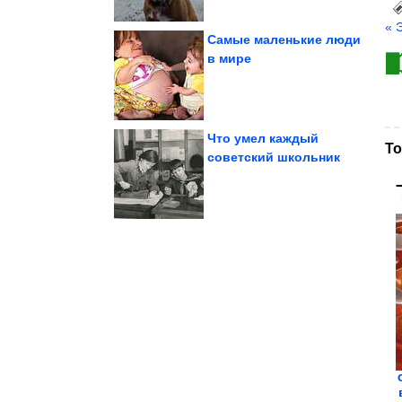
« 
Самые маленькие люди
в мире
похудения
Новый способ
Что умел каждый
То
советский школьник
Италии
жемчужина Северной
Дворец Борромео —