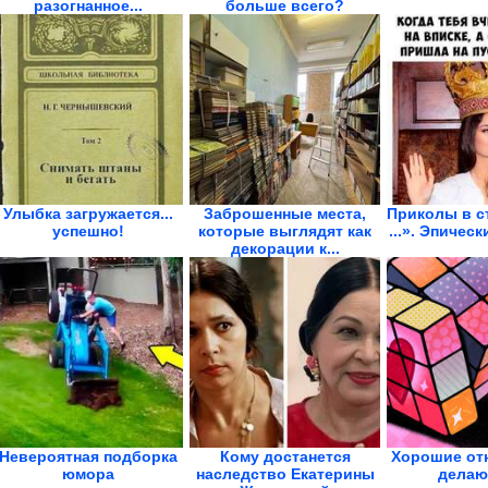
разогнанное...
больше всего?
Улыбка загружается...
Заброшенные места,
Приколы в с
успешно!
которые выглядят как
...». Эпичес
декорации к...
Невероятная подборка
Кому достанется
Хорошие от
юмора
наследство Екатерины
делаю