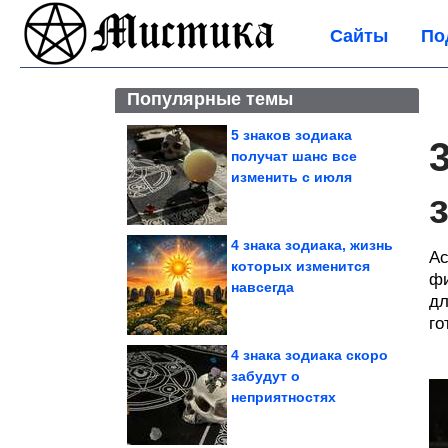
Сайты
По
Популярные темы
5 знаков зодиака
получат шанс все
изменить с июля
4 знака зодиака, жизнь
Ас
которых изменится
фи
навсегда
дл
го
4 знака зодиака скоро
забудут о
неприятностях