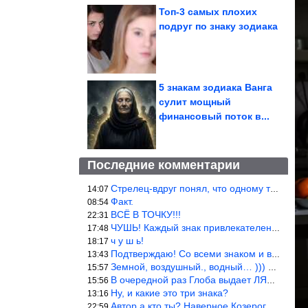
Топ-3 самых плохих
подруг по знаку зодиака
5 знакам зодиака Ванга
сулит мощный
финансовый поток в...
Последние комментарии
Стрелец-вдруг понял, что одному то и жить легче.
14:07
Факт.
08:54
ВСЁ В ТОЧКУ!!!
22:31
ЧУШЬ! Каждый знак привлекателен! И среди Весов, Близнецов встреч
17:48
ч у ш ь!
18:17
Подтверждаю! Со всеми знаком и все одиноки и Я )))
13:43
Земной, воздушный., водный… ))) выбери сам трех из 9 )))
15:57
В очередной раз Глоба выдает ЛЯП! А корректоры, редакторы пропус
15:56
Ну, и какие это три знака?
13:16
Автор а кто ты? Наверное Козерог… Рога жена Рыба наставила ))
22:59