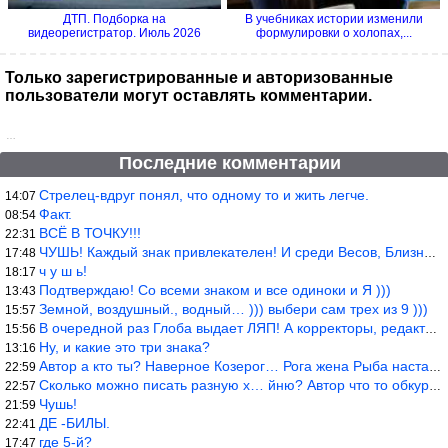
ДТП. Подборка на
В учебниках истории изменили
видеорегистратор. Июль 2026
формулировки о холопах,...
Только зарегистрированные и авторизованные
пользователи могут оставлять комментарии.
…
Последние комментарии
Стрелец-вдруг понял, что одному то и жить легче.
14:07
Факт.
08:54
ВСЁ В ТОЧКУ!!!
22:31
ЧУШЬ! Каждый знак привлекателен! И среди Весов, Близнецов встреч
17:48
ч у ш ь!
18:17
Подтверждаю! Со всеми знаком и все одиноки и Я )))
13:43
Земной, воздушный., водный… ))) выбери сам трех из 9 )))
15:57
В очередной раз Глоба выдает ЛЯП! А корректоры, редакторы пропус
15:56
Ну, и какие это три знака?
13:16
Автор а кто ты? Наверное Козерог… Рога жена Рыба наставила ))
22:59
Сколько можно писать разную х… йню? Автор что то обкурился?
22:57
Чушь!
21:59
ДЕ -БИЛЫ.
22:41
где 5-й?
17:47