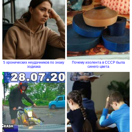
5 хронических неудачников по знаку
Почему изолента в СССР была
зодиака
синего цвета