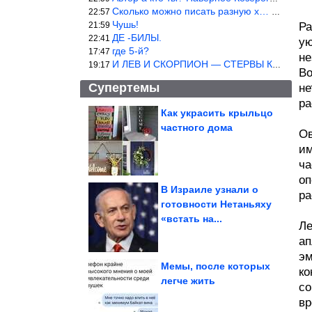
Сколько можно писать разную х… йню? Автор что то обкурился?
22:57
Чушь!
21:59
Ра
ДЕ -БИЛЫ.
22:41
ую
где 5-й?
17:47
не
И ЛЕВ И СКОРПИОН — СТЕРВЫ КАКИХ ЕЩЕ ПОИСКАТЬ НАДО
19:17
Во
Супертемы
не
ра
Как украсить крыльцо
частного дома
Ов
Места, которые
полностью меняют
представление о
им
планете
ча
оп
В Израиле узнали о
ра
готовности Нетаньяху
Домашние животные,
«встать на...
которые искренне не
понимают, за что...
Ле
ап
эм
Мемы, после которых
ко
легче жить
со
Жуткие находки в жилых домах
вр