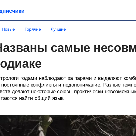
дписчики
Новые
Горячие
Лучшие
Названы самые несов
зодиаке
трологи годами наблюдают за парами и выделяют комби
 постоянные конфликты и недопонимание. Разные темп
вств делают некоторые союзы практически невозможным
таются найти общий язык.