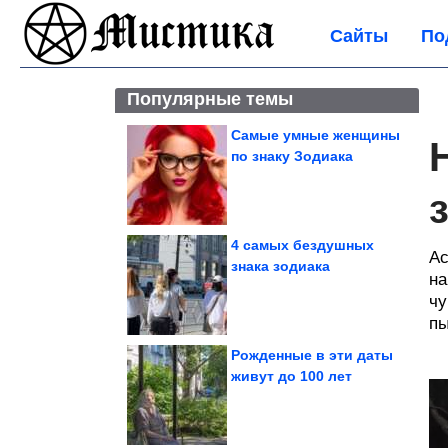
Сайты
По
Популярные темы
Самые умные женщины
по знаку Зодиака
4 самых бездушных
Ас
знака зодиака
на
чу
пы
Рожденные в эти даты
живут до 100 лет