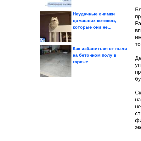
Бл
Неудачные снимки
пр
домашних котиков,
Ра
которые они не...
дворах
в садах и на задних
вп
Удивительные находки
им
то
Как избавиться от пыли
на бетонном полу в
Де
гараже
декорации к...
уп
которые выглядят как
Заброшенные места,
пр
бу
Ск
на
не
ст
фи
эк