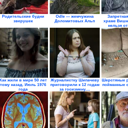
Родительские будни
Odle — жемчужина
Запретная
зверушек
Доломитовых Альп
храме Вишн
нельзя о
Как жили в мире 50 лет
Журналистку Шипачеву
Шерстяные р
тому назад. Июль 1976
приговорили к 12 годам
пойманные 
года
за госизмену....