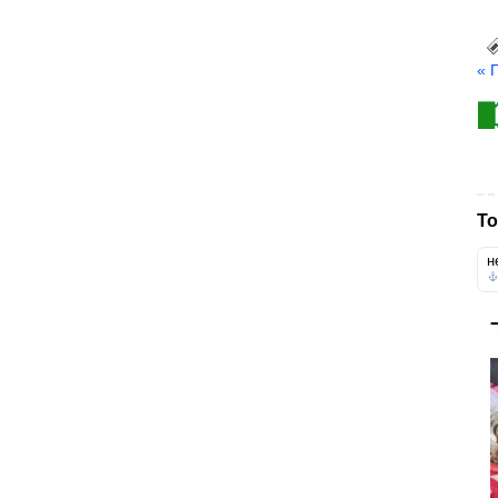
« 
То
н