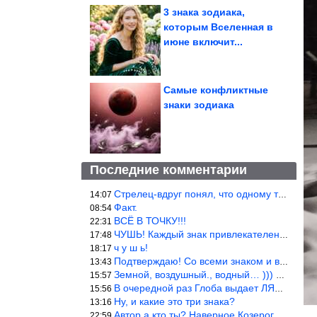
3 знака зодиака,
которым Вселенная в
июне включит...
Самые конфликтные
знаки зодиака
Последние комментарии
Стрелец-вдруг понял, что одному то и жить легче.
14:07
Факт.
08:54
ВСЁ В ТОЧКУ!!!
22:31
ЧУШЬ! Каждый знак привлекателен! И среди Весов, Близнецов встреч
17:48
ч у ш ь!
18:17
Подтверждаю! Со всеми знаком и все одиноки и Я )))
13:43
Земной, воздушный., водный… ))) выбери сам трех из 9 )))
15:57
В очередной раз Глоба выдает ЛЯП! А корректоры, редакторы пропус
15:56
Ну, и какие это три знака?
13:16
Автор а кто ты? Наверное Козерог… Рога жена Рыба наставила ))
22:59