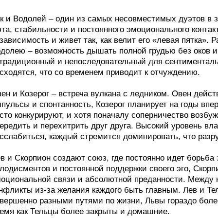
к и Водолей – один из самых несовместимых дуэтов в з
та, стабильности и постоянного эмоционального контакт
зависимость и живет так, как велит его «левая пятка». Р
долею – возможность дышать полной грудью без оков и
традиционный и непоследовательный для сентиментальн
сходятся, что со временем приводит к отчуждению.
ен и Козерог – встреча вулкана с ледником. Овен действ
пульсы и спонтанность, Козерог планирует на годы впе
сто конкурируют, и хотя поначалу соперничество возбуж
ередить и перехитрить друг друга. Высокий уровень вл
сслабиться, каждый стремится доминировать, что разр
в и Скорпион создают союз, где постоянно идет борьба 
лодисментов и постоянной поддержки своего эго, Скорп
оциональной связи и абсолютной преданности. Между н
нфликты из-за желания каждого быть главным. Лев и Те
вершенно разными путями по жизни, Львы гораздо боле
емя как Тельцы более закрыты и домашние.