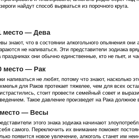
зероги найдут способ вырваться из порочного круга.
1 место — Дева
вы знают, что в состоянии алкогольного опьянения они
араются не напиваться. Эти представители зодиака вря
 праздниках они обычно единственные, кто не пьет, и ч
0 место — Рак
ки напиваться не любят, потому что знают, насколько э
хмелья для Раков протекает тяжелее, чем для всех оста
истрастились, стоит провести семейный совет и вырази
ведением. Такое давление произведет на Рака должное 
 место — Весы
едставители этого знака зодиака начинают злоупотреб
себя самого. Переключить их внимание поможет постоян
лько появится новое увлечение, алкоголь станет им неи