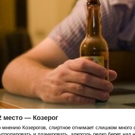
2 место — Козерог
 мнению Козерогов, спиртное отнимает слишком много с
нтролировать и планировать, алкоголь редко берет над 