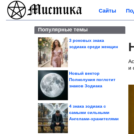
Сайты
По
Популярные темы
3 роковых знака
зодиака среди женщин
Ас
и 
Новый вектор
Полнолуния поглотит
знаков Зодиака
4 знака зодиака с
самыми сильными
Ангелами-хранителями