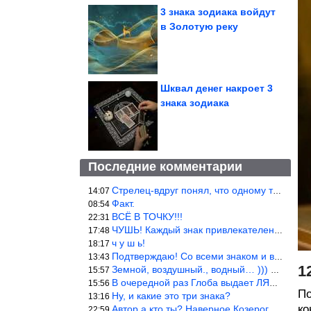
3 знака зодиака войдут
в Золотую реку
Шквал денег накроет 3
знака зодиака
Последние комментарии
Стрелец-вдруг понял, что одному то и жить легче.
14:07
Факт.
08:54
ВСЁ В ТОЧКУ!!!
22:31
ЧУШЬ! Каждый знак привлекателен! И среди Весов, Близнецов встреч
17:48
ч у ш ь!
18:17
Подтверждаю! Со всеми знаком и все одиноки и Я )))
13:43
1
Земной, воздушный., водный… ))) выбери сам трех из 9 )))
15:57
В очередной раз Глоба выдает ЛЯП! А корректоры, редакторы пропус
15:56
По
Ну, и какие это три знака?
13:16
ко
Автор а кто ты? Наверное Козерог… Рога жена Рыба наставила ))
22:59