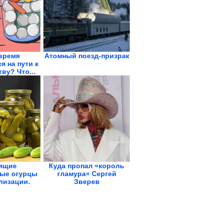
время
Атомный поезд-призрак
я на пути к
ву? Что...
ящие
Куда пропал «король
ые огурцы
гламура» Сергей
лизации.
Зверев
всю...