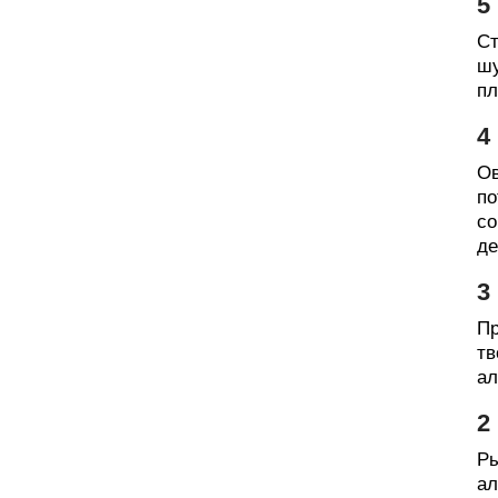
5
Ст
шу
пл
4
Ов
по
со
де
3
Пр
тв
ал
2
Ры
ал