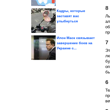
8
Кадры, которые
Ль
заставят вас
улыбнуться
ал
90-х. Заглядение!
Потрясающие кадры из
об
пр
Илон Маск связывает
7
завершение боев на
Украине с...
Эт
советский школьник
Что умел каждый
лю
бу
оп
бы
6
Те
пр
ве