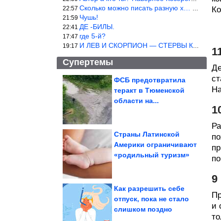
Сколько можно писать разную х… йню? Автор что то обкурился?
22:57
Ко
Чушь!
21:59
ДЕ -БИЛЫ.
22:41
где 5-й?
17:47
И ЛЕВ И СКОРПИОН — СТЕРВЫ КАКИХ ЕЩЕ ПОИСКАТЬ НАДО
19:17
1
Супертемы
Де
ст
ФСБ предотвратила
На
теракт в Тюменской
Простая привычка
убережет двигатель от
области на...
поломки во время...
1
Ра
Страны Латинской
по
Америки ограничивают
пр
Что такое сепарация?
«родильный туризм»
Как мягко отделиться от
родителей?
по
9
Как разрешить себе
Пр
отпуск, пока не стало
и 
слишком поздно
6 островов с самыми причудливыми очертаниями, которые...
то