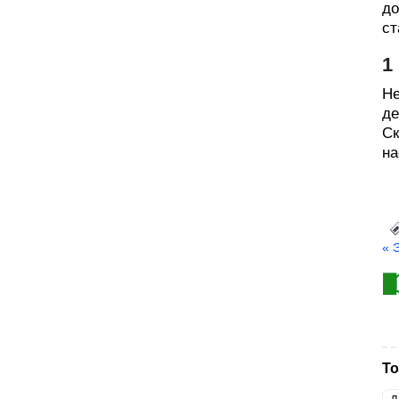
до
ст
1
Не
де
Ск
на
« 
То