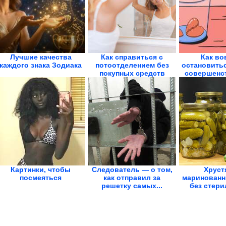
Лучшие качества
Как справиться с
Как во
каждого знака Зодиака
потоотделением без
остановитьс
покупных средств
совершенст
Картинки, чтобы
Следователь — о том,
Хруст
посмеяться
как отправил за
маринованн
решетку самых...
без стери
Стоят 