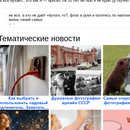
а все бухают,, кто как.Я — бросил.Уж 20 лет не пью и не курю ))) скучно
не все, а кто не даёт «бухать то?, флаг в руки и катитесь по накло
жизнь своей семье
↑
Тематические новости
Как выбрать и
Душевные фотографии
Самые очар
использовать садовый
времён СССР
фотографии
удлинитель. Запитать...