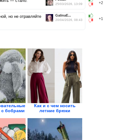
 жить — стало.
+2
25/03/2026, 13:09
GalinaE...
нной, но не отравляйте
+1
20/04/2026, 08:43
овательные
Как и с чем носить
 с бобрами
летние брюки