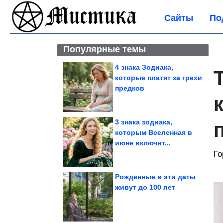
Сайты
По
Популярные темы
4 знака Зодиака,
которые платят за грехи
предков
3 знака зодиака,
которым Вселенная в
июне включит...
Го
Рожденные в эти даты
живут до 100 лет