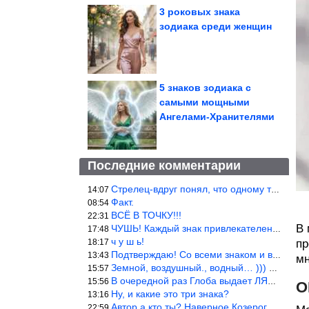
3 роковых знака
зодиака среди женщин
5 знаков зодиака с
самыми мощными
Ангелами-Хранителями
Последние комментарии
Стрелец-вдруг понял, что одному то и жить легче.
14:07
Факт.
08:54
ВСЁ В ТОЧКУ!!!
22:31
В 
ЧУШЬ! Каждый знак привлекателен! И среди Весов, Близнецов встреч
17:48
ч у ш ь!
18:17
пр
Подтверждаю! Со всеми знаком и все одиноки и Я )))
13:43
мн
Земной, воздушный., водный… ))) выбери сам трех из 9 )))
15:57
В очередной раз Глоба выдает ЛЯП! А корректоры, редакторы пропус
15:56
О
Ну, и какие это три знака?
13:16
Автор а кто ты? Наверное Козерог… Рога жена Рыба наставила ))
22:59