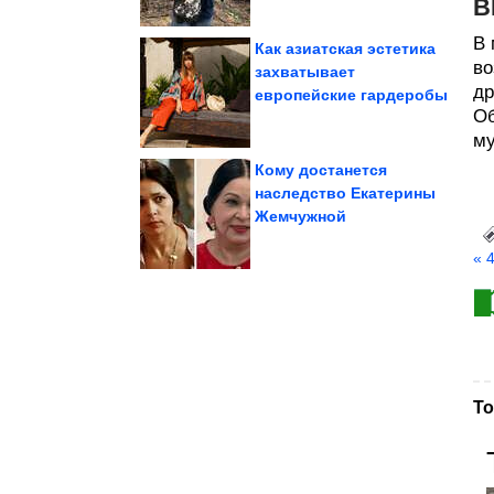
В
В 
Как азиатская эстетика
во
захватывает
др
европейские гардеробы
Барбара» спустя 42 года
сериала «Санта-
Как выглядят актёры
Об
му
Кому достанется
наследство Екатерины
Жемчужной
земли
Пейзажи Кировской
« 
То