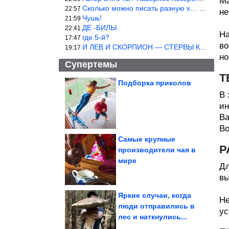
Ма
Сколько можно писать разную х… йню? Автор что то обкурился?
22:57
не
Чушь!
21:59
ДЕ -БИЛЫ.
22:41
На
где 5-й?
17:47
во
И ЛЕВ И СКОРПИОН — СТЕРВЫ КАКИХ ЕЩЕ ПОИСКАТЬ НАДО
19:17
но
Супертемы
Т
Подборка приколов
В 
Потрясающие кадры из
90-х. Вау!
ин
Ва
Во
Самые крупные
Р
производители чая в
Чем эксплуатация
мире
гибридного авто
отличается от машины
с...
Дл
вы
Яркие случаи, когда
Не
люди отправились в
ус
лес и наткнулись...
В США опубликовали проект санкций против России...