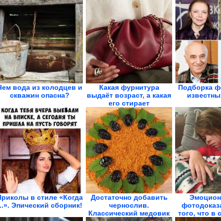
Чем вода из колодцев и
Какая фурнитура
Подборка ф
скважин опасна?
выдаёт возраст, а какая
известны
его стирает
Приколы в стиле «Когда
Достаточно добавить
Эмоцион
...». Эпический сборник!
чернослив.
фотодоказ
Классический медовик
того, что в 