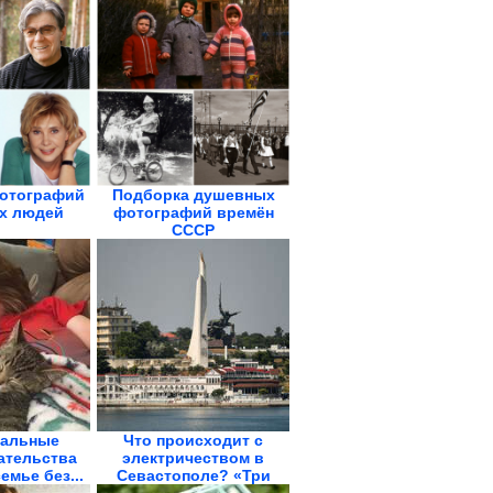
отографий
Подборка душевных
х людей
фотографий времён
СССР
альные
Что происходит с
ательства
электричеством в
семье без...
Севастополе? «Три