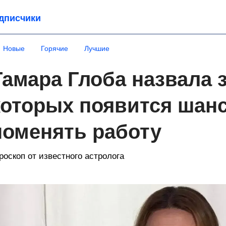
дписчики
Новые
Горячие
Лучшие
Тамара Глоба назвала з
которых появится шан
поменять работу
роскоп от известного астролога