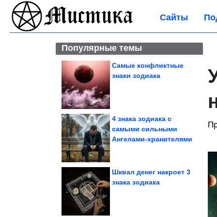
Сайты
По
Популярные темы
Самые конфликтные
знаки зодиака
4 знака зодиака с
Пр
самыми сильными
Ангелами-хранителями
Шквал денег накроет 3
знака зодиака