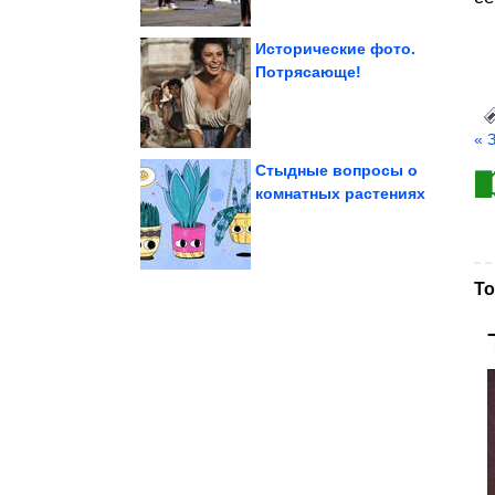
Исторические фото.
Потрясающе!
глаза...
планеты, в которых
Ещё 10 уникальных мест
« 
Стыдные вопросы о
комнатных растениях
окрестностях Сиднея
Живописная тропа в
То