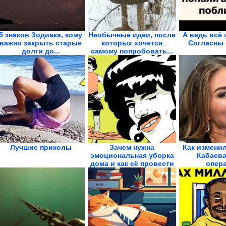
5 знаков Зодиака, кому
Необычные идеи, после
А ведь всё 
важно закрыть старые
которых хочется
Согласны 
долги до...
самому попробовать...
Лучшие приколы
Зачем нужна
Как измени
эмоциональная уборка
Кабаева
дома и как её провести
опер