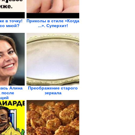
же в точку!
Приколы в стиле «Когда
со мной?
...». Суперхит!
лась Алина
Преображение старого
 после
зеркала
аций