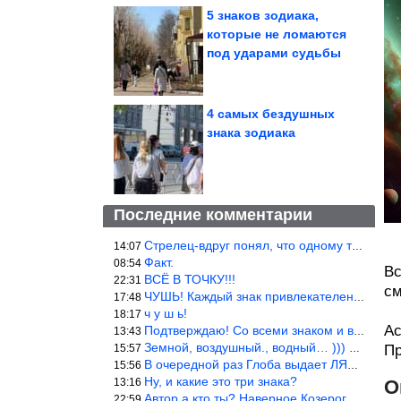
5 знаков зодиака,
которые не ломаются
под ударами судьбы
4 самых бездушных
знака зодиака
Последние комментарии
Стрелец-вдруг понял, что одному то и жить легче.
14:07
Факт.
08:54
Вс
ВСЁ В ТОЧКУ!!!
22:31
см
ЧУШЬ! Каждый знак привлекателен! И среди Весов, Близнецов встреч
17:48
ч у ш ь!
18:17
Ас
Подтверждаю! Со всеми знаком и все одиноки и Я )))
13:43
Земной, воздушный., водный… ))) выбери сам трех из 9 )))
15:57
Пр
В очередной раз Глоба выдает ЛЯП! А корректоры, редакторы пропус
15:56
Ну, и какие это три знака?
13:16
О
Автор а кто ты? Наверное Козерог… Рога жена Рыба наставила ))
22:59