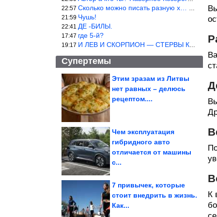
Сколько можно писать разную х… йню? Автор что то обкурился?
Вы
22:57
Чушь!
21:59
ос
ДЕ -БИЛЫ.
22:41
где 5-й?
17:47
Р
И ЛЕВ И СКОРПИОН — СТЕРВЫ КАКИХ ЕЩЕ ПОИСКАТЬ НАДО
19:17
Ва
Супертемы
ст
Этим зразам из Литвы
Д
нет равных – делюсь
Простая привычка
убережет двигатель от
рецептом....
Вы
поломки во время...
Др
В
Чем эксплуатация
гибридного авто
По
Случаи, когда людям
отличается от машины
просто нужно было
сделать свою...
ув
с...
В
7 привычек, которые
К 
стоит внедрить в жизнь.
бо
Как...
Сочная закуска с чесноком и зеленью за 3 часа. Быстрые...
се