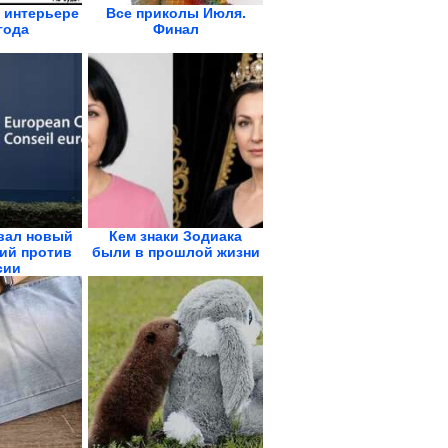
в интерьере
Все приколы Июля.
года
Финал
вал новый
Кем знаки Зодиака
ций против
были в прошлой жизни
сии