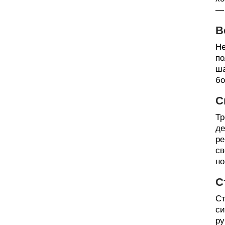
— 
В
Не
по
ша
бо
С
Тр
де
ре
св
но
С
Ст
си
ру