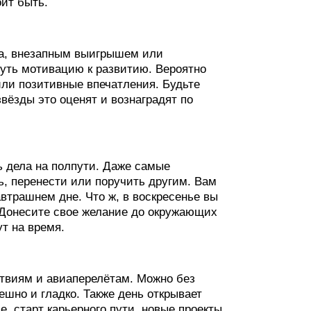
оит быть.
ска, внезапным выигрышем или
уть мотивацию к развитию. Вероятно
или позитивные впечатления. Будьте
вёзды это оценят и вознаградят по
ь дела на полпути. Даже самые
ь, перенести или поручить другим. Вам
автрашнем дне. Что ж, в воскресенье вы
 Донесите свое желание до окружающих
т на время.
твиям и авиаперелётам. Можно без
ешно и гладко. Также день открывает
, старт карьерного пути, новые проекты