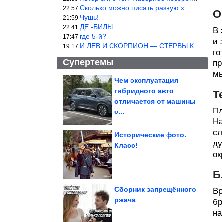
Сколько можно писать разную х… йню? Автор что то обкурился?
22:57
О
Чушь!
21:59
ДЕ -БИЛЫ.
22:41
В 
где 5-й?
17:47
и 
И ЛЕВ И СКОРПИОН — СТЕРВЫ КАКИХ ЕЩЕ ПОИСКАТЬ НАДО
19:17
го
Супертемы
пр
мы
Чем эксплуатация
гибридного авто
Т
100% супер хиты про
отношения мужчин и
отличается от машины
женщин
Пл
с...
На
сл
Исторические фото.
ду
Класс!
о
Подборка интересных
фотографий известных
людей
Б
Сборник запрещённого
Вр
ржача
бр
на
Как соль вредит иммунитету? Воспаление не проходит