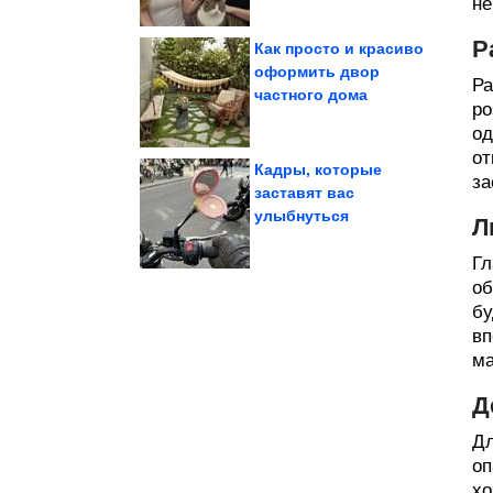
не
Р
Как просто и красиво
оформить двор
Ра
частного дома
страховки
Терапия смехом без
ро
од
от
Кадры, которые
за
заставят вас
улыбнуться
Л
окрестностях Сиднея
Живописная тропа в
Гл
об
бу
вп
ма
Д
Дл
оп
хо