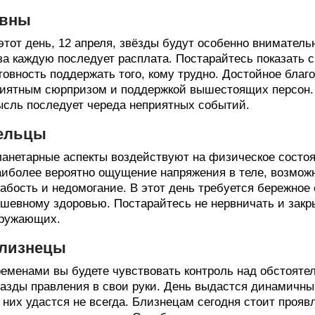
вны
этот день, 12 апреля, звёзды будут особенно внимател
за каждую последует расплата. Постарайтесь показать 
товность поддержать того, кому трудно. Достойное благ
иятным сюрпризом и поддержкой вышестоящих персон. 
сль последует череда неприятных событий.
ельцы
анетарные аспекты воздействуют на физическое состоя
иболее вероятно ощущение напряжения в теле, возмож
абость и недомогание. В этот день требуется бережное
шевному здоровью. Постарайтесь не нервничать и закр
кружающих.
лизнецы
еменами вы будете чувствовать контроль над обстояте
азды правления в свои руки. День выдастся динамичн
 них удастся не всегда. Близнецам сегодня стоит проявл