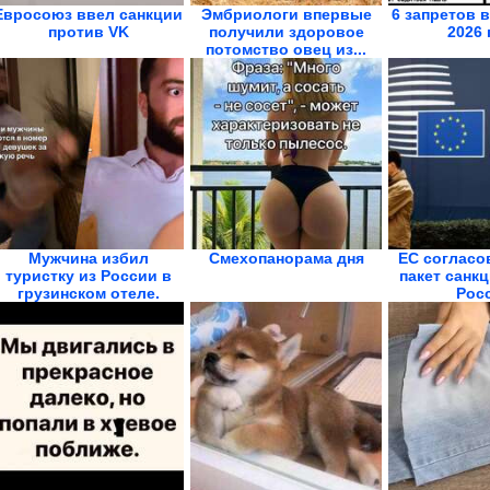
Евросоюз ввел санкции
Эмбриологи впервые
6 запретов 
против VK
получили здоровое
2026 
потомство овец из...
Мужчина избил
Смехопанорама дня
ЕС согласо
туристку из России в
пакет санк
грузинском отеле.
Рос
«Вы...