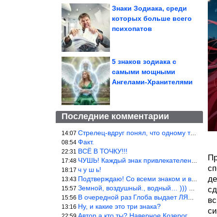
Знаки Зодиака, среди
которых больше всего
психопатов
5 знаков зодиака с
самыми мощными
Ангелами-Хранителями
Последние комментарии
Стрелец-вдруг понял, что одному то и жить легче.
14:07
Факт.
08:54
ВСЁ В ТОЧКУ!!!
22:31
Пр
ЧУШЬ! Каждый знак привлекателен! И среди Весов, Близнецов встреч
17:48
сп
ч у ш ь!
18:17
де
Подтверждаю! Со всеми знаком и все одиноки и Я )))
13:43
Земной, воздушный., водный… ))) выбери сам трех из 9 )))
15:57
сд
В очередной раз Глоба выдает ЛЯП! А корректоры, редакторы пропус
15:56
вс
Ну, и какие это три знака?
13:16
си
Автор а кто ты? Наверное Козерог… Рога жена Рыба наставила ))
22:59