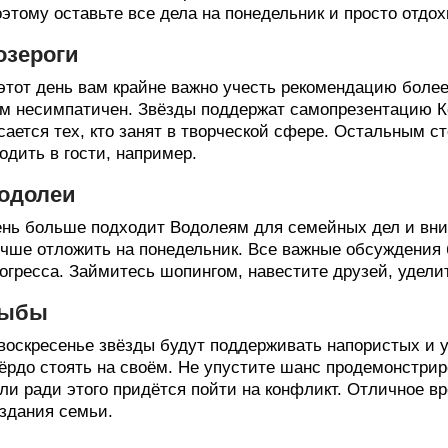
этому оставьте все дела на понедельник и просто отдох
озероги
этот день вам крайне важно учесть рекомендацию более
м несимпатичен. Звёзды поддержат самопрезентацию Ко
сается тех, кто занят в творческой сфере. Остальным 
одить в гости, например.
одолеи
нь больше подходит Водолеям для семейных дел и вни
чше отложить на понедельник. Все важные обсуждения 
огресса. Займитесь шопингом, навестите друзей, удели
ыбы
воскресенье звёзды будут поддерживать напористых и у
ёрдо стоять на своём. Не упустите шанс продемонстри
ли ради этого придётся пойти на конфликт. Отличное в
здания семьи.