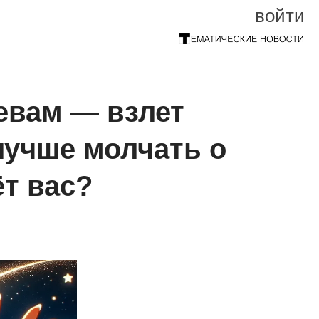
войти
Девам — взлет
лучше молчать о
ёт вас?