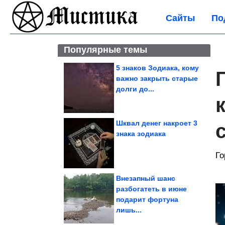
Сайты
По
Популярные темы
5 знаков Зодиака, кому
важно закрыть старые
долги до...
Шквал денег накроет 3
знака зодиака
Го
Внезапный шанс
разбогатеть в июне
подарит фортуна
лишь...