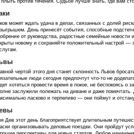
 плыть против течения. Судьбе лучше знать, где вам ст
аки
ков может ждать удача в делах, связанных с долей ри
зыгрышем. День принесёт события, способные подстегн
обрение от руководства, радостные семейные новости 
крыты новому и сохраняйте положительный настрой — з
слугам.
ьвы
авной чертой этого дня станет склонность Львов бросат
язательные люди сегодня предпочтут что-то не доделат
дет хотеться провести время в покое, не беспокоясь о з
олне заслужили полежать на диване и даже помечтать.
ксимально ласково и терпеливо — они поймут и отстану
евы
я Дев этот день благоприятствует длительным путешес
аски организовывать деловые поездки. Они пройдут усп
рошие перспективы для новых стартов. Любое начинание