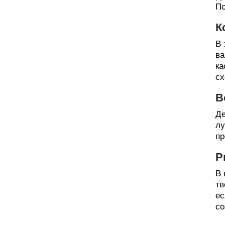
По
К
В 
ва
ка
сх
В
Де
лу
пр
Р
В 
тв
ес
со