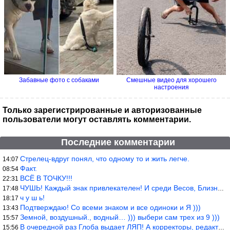
Забавные фото с собаками
Смешные видео для хорошего
настроения
Только зарегистрированные и авторизованные
пользователи могут оставлять комментарии.
Последние комментарии
Стрелец-вдруг понял, что одному то и жить легче.
14:07
Факт.
08:54
ВСЁ В ТОЧКУ!!!
22:31
ЧУШЬ! Каждый знак привлекателен! И среди Весов, Близнецов встреч
17:48
ч у ш ь!
18:17
Подтверждаю! Со всеми знаком и все одиноки и Я )))
13:43
Земной, воздушный., водный… ))) выбери сам трех из 9 )))
15:57
В очередной раз Глоба выдает ЛЯП! А корректоры, редакторы пропус
15:56