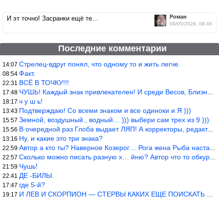
Роман
И эт точно! Засранки ещё те…
09/05/2026, 08:46
Последние комментарии
Стрелец-вдруг понял, что одному то и жить легче.
14:07
Факт.
08:54
ВСЁ В ТОЧКУ!!!
22:31
ЧУШЬ! Каждый знак привлекателен! И среди Весов, Близнецов встреч
17:48
ч у ш ь!
18:17
Подтверждаю! Со всеми знаком и все одиноки и Я )))
13:43
Земной, воздушный., водный… ))) выбери сам трех из 9 )))
15:57
В очередной раз Глоба выдает ЛЯП! А корректоры, редакторы пропус
15:56
Ну, и какие это три знака?
13:16
Автор а кто ты? Наверное Козерог… Рога жена Рыба наставила ))
22:59
Сколько можно писать разную х… йню? Автор что то обкурился?
22:57
Чушь!
21:59
ДЕ -БИЛЫ.
22:41
где 5-й?
17:47
И ЛЕВ И СКОРПИОН — СТЕРВЫ КАКИХ ЕЩЕ ПОИСКАТЬ НАДО
19:17