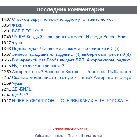
Последние комментарии
Стрелец-вдруг понял, что одному то и жить легче.
14:07
Факт.
08:54
ВСЁ В ТОЧКУ!!!
22:31
ЧУШЬ! Каждый знак привлекателен! И среди Весов, Близнецов встреч
17:48
ч у ш ь!
18:17
Подтверждаю! Со всеми знаком и все одиноки и Я )))
13:43
Земной, воздушный., водный… ))) выбери сам трех из 9 )))
15:57
В очередной раз Глоба выдает ЛЯП! А корректоры, редакторы пропус
15:56
Ну, и какие это три знака?
13:16
Автор а кто ты? Наверное Козерог… Рога жена Рыба наставила ))
22:59
Сколько можно писать разную х… йню? Автор что то обкурился?
22:57
Чушь!
21:59
ДЕ -БИЛЫ.
22:41
где 5-й?
17:47
И ЛЕВ И СКОРПИОН — СТЕРВЫ КАКИХ ЕЩЕ ПОИСКАТЬ НАДО
19:17
Полная версия сайта
Обратная связь
|
Правообладателям