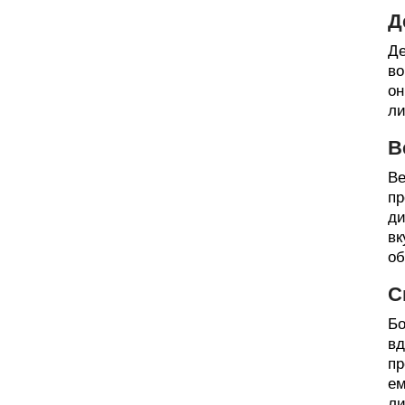
Д
Де
во
он
ли
В
Ве
пр
ди
вк
об
С
Бо
вд
пр
ем
ли