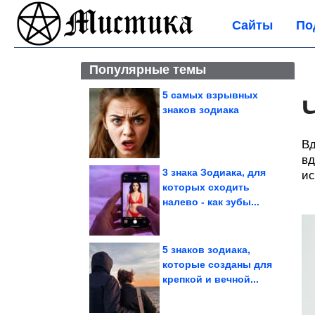
Сайты
По
Популярные темы
5 самых взрывных
знаков зодиака
Вд
вд
3 знака Зодиака, для
ис
которых сходить
налево - как зубы...
5 знаков зодиака,
которые созданы для
крепкой и вечной...