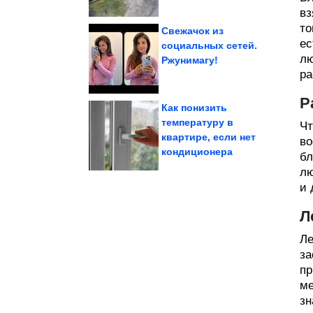
вз
то
Свежачок из
ес
социальных сетей.
лю
Ржунимагу!
СССР
фотографий времён
Подборка душевных
ра
Р
Как понизить
температуру в
Чт
квартире, если нет
железа и витамина D у...
во
восполняют дефицит
Какие продукты
кондиционера
бл
лю
и 
Л
Ле
за
пр
ме
зн