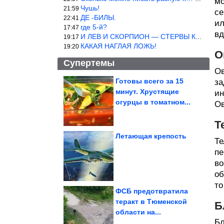
мо
Чушь!
21:59
се
ДЕ -БИЛЫ.
22:41
ил
где 5-й?
17:47
вд
И ЛЕВ И СКОРПИОН — СТЕРВЫ КАКИХ ЕЩЕ ПОИСКАТЬ НАДО
19:17
КАКАЯ НАГЛАЯ ЛОЖЬ!
19:20
О
Супертемы
Ов
Готовы всего за 15
за
минут. Хрустящие
ин
Вещи, созданные
задолго до
огурцы в томатном...
Ов
современной техники,...
Т
Летающая крепость
Те
пе
Идея стильного декора
для дома из старого
велосипеда
во
об
то
ФСБ предотвратила
теракт в Тюменской
Б
области на...
Все приколы Июля. Кайф!
Бл