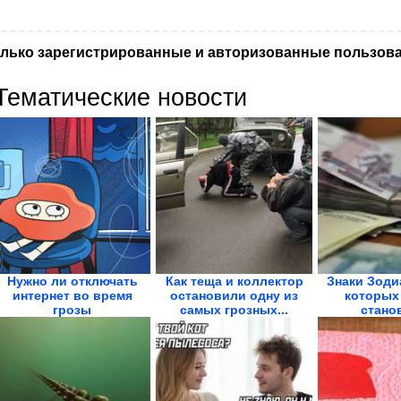
лько зарегистрированные и авторизованные пользова
Тематические новости
Нужно ли отключать
Как теща и коллектор
Знаки Зоди
интернет во время
остановили одну из
которых
грозы
самых грозных...
стано
миллио