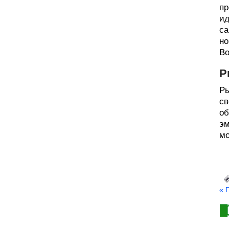
пр
ид
са
но
Во
Р
Ры
св
об
эм
мо
« 