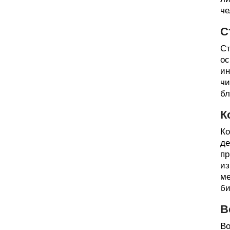
че
С
Ст
ос
ин
чи
бл
К
Ко
де
пр
из
ме
би
В
Во