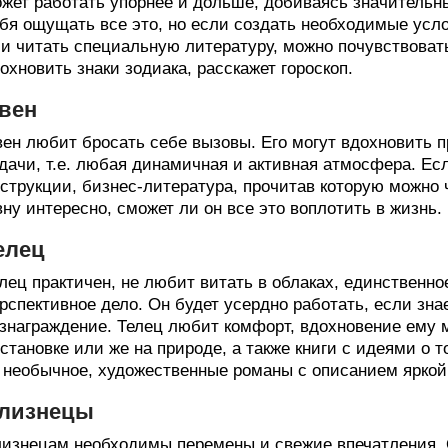
жет работать упорнее и дольше, добиваясь значительн
бя ощущать все это, но если создать необходимые усл
и читать специальную литературу, можно почувствовать
охновить знаки зодиака, расскажет гороскоп.
вен
ен любит бросать себе вызовы. Его могут вдохновить 
дачи, т.е. любая динамичная и активная атмосфера. Если
струкции, бизнес-литература, прочитав которую можно 
ну интересно, сможет ли он все это воплотить в жизнь.
елец
лец практичен, не любит витать в облаках, единственное
рспективное дело. Он будет усердно работать, если знае
знаграждение. Телец любит комфорт, вдохновение ему 
становке или же на природе, а также книги с идеями о т
 необычное, художественные романы с описанием яркой
лизнецы
изнецам необходимы перемены и свежие впечатления. О