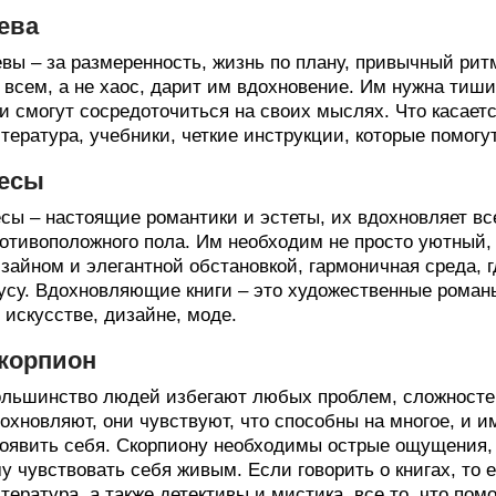
ева
вы – за размеренность, жизнь по плану, привычный рит
 всем, а не хаос, дарит им вдохновение. Им нужна тиши
и смогут сосредоточиться на своих мыслях. Что касаетс
тература, учебники, четкие инструкции, которые помогу
есы
сы – настоящие романтики и эстеты, их вдохновляет вс
отивоположного пола. Им необходим не просто уютный,
зайном и элегантной обстановкой, гармоничная среда, г
усу. Вдохновляющие книги – это художественные роман
 искусстве, дизайне, моде.
корпион
льшинство людей избегают любых проблем, сложностей,
охновляют, они чувствуют, что способны на многое, и и
оявить себя. Скорпиону необходимы острые ощущения, 
у чувствовать себя живым. Если говорить о книгах, то 
тература, а также детективы и мистика, все то, что по