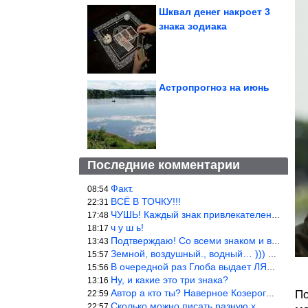
Шквал денег накроет 3
знака зодиака
Астропрогноз на июнь
Последние комментарии
Факт.
08:54
ВСЁ В ТОЧКУ!!!
22:31
ЧУШЬ! Каждый знак привлекателен! И среди Весов, Близнецов встреч
17:48
ч у ш ь!
18:17
Подтверждаю! Со всеми знаком и все одиноки и Я )))
13:43
Земной, воздушный., водный… ))) выбери сам трех из 9 )))
15:57
В очередной раз Глоба выдает ЛЯП! А корректоры, редакторы пропус
15:56
Ну, и какие это три знака?
13:16
Автор а кто ты? Наверное Козерог… Рога жена Рыба наставила ))
По
22:59
Сколько можно писать разную х… йню? Автор что то обкурился?
22:57