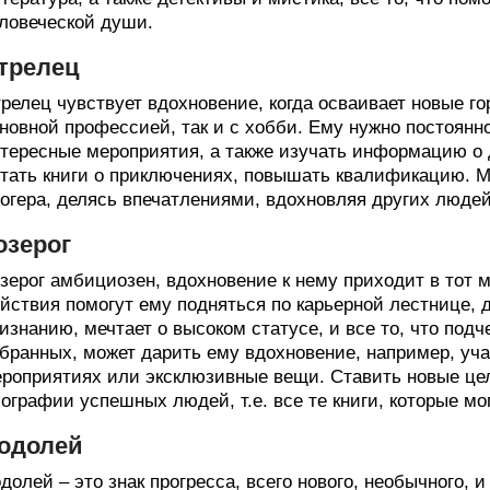
ловеческой души.
трелец
релец чувствует вдохновение, когда осваивает новые го
новной профессией, так и с хобби. Ему нужно постоянно
тересные мероприятия, а также изучать информацию о 
тать книги о приключениях, повышать квалификацию. М
огера, делясь впечатлениями, вдохновляя других людей
озерог
зерог амбициозен, вдохновение к нему приходит в тот мо
йствия помогут ему подняться по карьерной лестнице, д
изнанию, мечтает о высоком статусе, и все то, что подч
бранных, может дарить ему вдохновение, например, уча
роприятиях или эксклюзивные вещи. Ставить новые цел
ографии успешных людей, т.е. все те книги, которые мо
одолей
долей – это знак прогресса, всего нового, необычного, и 