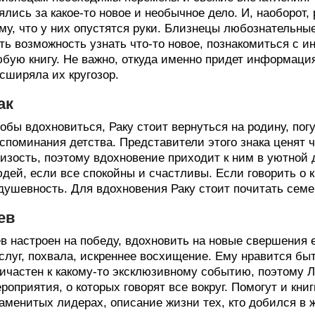
ялись за какое-то новое и необычное дело. И, наоборот,
му, что у них опустятся руки. Близнецы любознательны
ть возможность узнать что-то новое, познакомиться с 
бую книгу. Не важно, откуда именно придет информация
сширяла их кругозор.
ак
обы вдохновиться, Раку стоит вернуться на родину, пог
споминания детства. Представители этого знака ценят
изость, поэтому вдохновение приходит к ним в уютной 
дей, если все спокойны и счастливы. Если говорить о к
душевность. Для вдохновения Раку стоит почитать сем
ев
в настроен на победу, вдохновить на новые свершения е
слуг, похвала, искреннее восхищение. Ему нравится быт
ичастен к какому-то эксклюзивному событию, поэтому 
роприятия, о которых говорят все вокруг. Помогут и кн
аменитых лидерах, описание жизни тех, кто добился в 