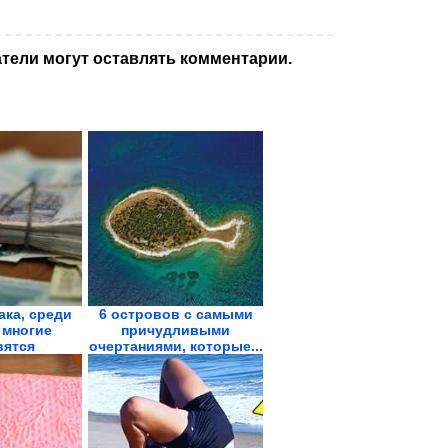
тели могут оставлять комментарии.
ака, среди
6 островов с самыми
 многие
причудливыми
вятся
очертаниями, которые...
нерами