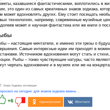
оекты, казавшиеся фантастическими, воплотились в жиз
еи, это один из самых креативных знаков зодиака, кото
м может вдохновлять других. Ему стоит посещать необы
вых технологиях, например, современные музейные цен
долеев может и научная фантастика или же книги о пос
ыбы
бы – настоящие мечтатели, и именно эти грезы о буду
ершения. Самые интересные идеи им приходят в момен
становке. Источником вдохновения могут стать и стихи
оции. Рыбы – тонко чувствующие натуры, часто являют
гут черпать вдохновение и в музеях или же на концерт
Знаки Зодиака
,
мотивация
Гороскоп на сегодня: для знаков зодиака важны...
+6
Одноклассники
ВКонтакте