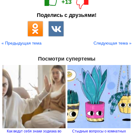
+13
Поделись с друзьями!
« Предыдущая тема
Следующая тема »
Посмотри супертемы
Как ведут себя знаки зодиака во
Стыдные вопросы о комнатных