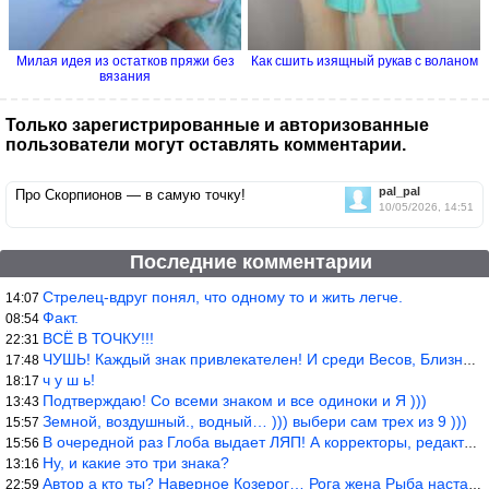
Милая идея из остатков пряжи без
Как сшить изящный рукав с воланом
вязания
Только зарегистрированные и авторизованные
пользователи могут оставлять комментарии.
pal_pal
Про Скорпионов — в самую точку!
10/05/2026, 14:51
Последние комментарии
Стрелец-вдруг понял, что одному то и жить легче.
14:07
Факт.
08:54
ВСЁ В ТОЧКУ!!!
22:31
ЧУШЬ! Каждый знак привлекателен! И среди Весов, Близнецов встреч
17:48
ч у ш ь!
18:17
Подтверждаю! Со всеми знаком и все одиноки и Я )))
13:43
Земной, воздушный., водный… ))) выбери сам трех из 9 )))
15:57
В очередной раз Глоба выдает ЛЯП! А корректоры, редакторы пропус
15:56
Ну, и какие это три знака?
13:16
Автор а кто ты? Наверное Козерог… Рога жена Рыба наставила ))
22:59