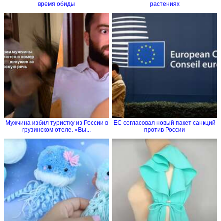
время обиды
растениях
Мужчина избил туристку из России в
ЕС согласовал новый пакет санкций
грузинском отеле. «Вы...
против России