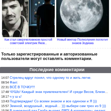
Как стал сверхчеловеком простой
Новый вектор Полнолуния поглотит
советский электрик Яков...
знаков Зодиака
Только зарегистрированные и авторизованные
пользователи могут оставлять комментарии.
Последние комментарии
Стрелец-вдруг понял, что одному то и жить легче.
14:07
Факт.
08:54
ВСЁ В ТОЧКУ!!!
22:31
ЧУШЬ! Каждый знак привлекателен! И среди Весов, Близнецов встреч
17:48
ч у ш ь!
18:17
Подтверждаю! Со всеми знаком и все одиноки и Я )))
13:43
Земной, воздушный., водный… ))) выбери сам трех из 9 )))
15:57
В очередной раз Глоба выдает ЛЯП! А корректоры, редакторы пропус
15:56