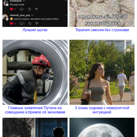
Лучшие шутки
Терапия смехом без страховки
Главные заявления Путина на
3 знака зодиака с невероятной
совещании в Кремле об экономике
интуицией