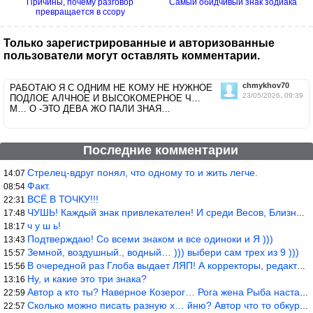
Причины, почему разговор
Самый обидчивый знак зодиака
превращается в ссору
Только зарегистрированные и авторизованные
пользователи могут оставлять комментарии.
chmykhov70
РАБОТАЮ Я С ОДНИМ НЕ КОМУ НЕ НУЖНОЕ
23/05/2026, 09:39
ПОДЛОЕ АЛЧНОЕ И ВЫСОКОМЕРНОЕ Ч…
М… О -ЭТО ДЕВА ЖО ПАЛИ ЗНАЯ…
Последние комментарии
Стрелец-вдруг понял, что одному то и жить легче.
14:07
Факт.
08:54
ВСЁ В ТОЧКУ!!!
22:31
ЧУШЬ! Каждый знак привлекателен! И среди Весов, Близнецов встреч
17:48
ч у ш ь!
18:17
Подтверждаю! Со всеми знаком и все одиноки и Я )))
13:43
Земной, воздушный., водный… ))) выбери сам трех из 9 )))
15:57
В очередной раз Глоба выдает ЛЯП! А корректоры, редакторы пропус
15:56
Ну, и какие это три знака?
13:16
Автор а кто ты? Наверное Козерог… Рога жена Рыба наставила ))
22:59
Сколько можно писать разную х… йню? Автор что то обкурился?
22:57