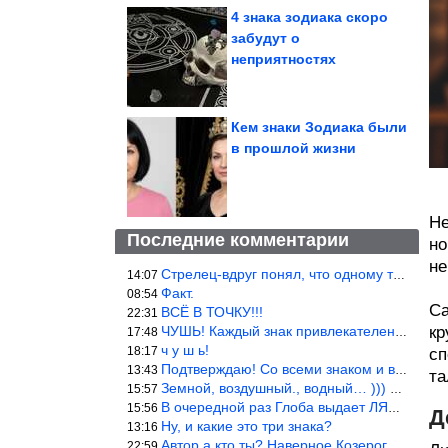
4 знака зодиака скоро
забудут о
неприятностях
Кем знаки Зодиака были
в прошлой жизни
Не
Последние комментарии
но
не
Стрелец-вдруг понял, что одному то и жить легче.
14:07
Факт.
08:54
Са
ВСЁ В ТОЧКУ!!!
22:31
ЧУШЬ! Каждый знак привлекателен! И среди Весов, Близнецов встреч
кр
17:48
ч у ш ь!
18:17
сп
Подтверждаю! Со всеми знаком и все одиноки и Я )))
13:43
та
Земной, воздушный., водный… ))) выбери сам трех из 9 )))
15:57
В очередной раз Глоба выдает ЛЯП! А корректоры, редакторы пропус
15:56
Д
Ну, и какие это три знака?
13:16
Автор а кто ты? Наверное Козерог… Рога жена Рыба наставила ))
22:59