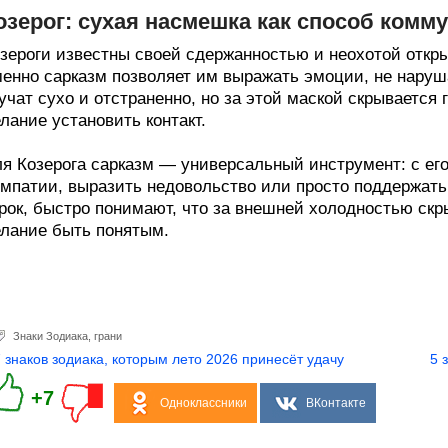
озерог: сухая насмешка как способ комм
зероги известны своей сдержанностью и неохотой откр
енно сарказм позволяет им выражать эмоции, не наруш
учат сухо и отстраненно, но за этой маской скрывается
лание установить контакт.
я Козерога сарказм — универсальный инструмент: с ег
мпатии, выразить недовольство или просто поддержать 
рок, быстро понимают, что за внешней холодностью скр
лание быть понятым.
Знаки Зодиака
,
грани
7 знаков зодиака, которым лето 2026 принесёт удачу
5 
+7
Одноклассники
ВКонтакте