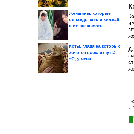
К
Женщины, которые
Ко
однажды сняли хиджаб,
им
и их внешность...
почтенном...
собак, которые в своем
зв
Трогательные фото
же
Коты, глядя на которых
Дл
хочется воскликнуть:
си
«О, у меня...
посуды, если мало пены
жидкость для мытья
ст
Что добавить в
же
« 