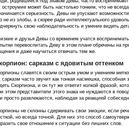
ди, родившиеся под знаком Девы, часто воспринимают 
 остроумие может быть настолько тонким, что не всегда
начинается серьезность. Девы не упускают возможност
о не из злобы, а скорее ради интеллектуального удовол
дчеркнуть свою наблюдательность и умение видеть дета
изкие и друзья Девы со временем учатся воспринимать
пытки перевоспитать Деву в этом плане обречены на п
щения и даже научиться отвечать тем же.
корпион: сарказм с ядовитым оттенком
орпионы славятся своим острым умом и умением метко
 сарказм часто звучит как тонкая насмешка, способная 
деть Скорпиона, и он тут же ответит колкой фразой, кот
и этом представители этого знака не нуждаются в пово
и просто развлекаются, наблюдая за реакцией собеседн
орпионы не склонны сдерживать свои эмоции, если реч
сткой, но всегда точной. Для них это способ самоутве
разить свое отношение к ситуации без лишних слов.