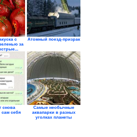
акуска с
Атомный поезд-призрак
зеленью за
ыстрые...
т снова
Самые необычные
 сам себя
аквапарки в разных
уголках планеты