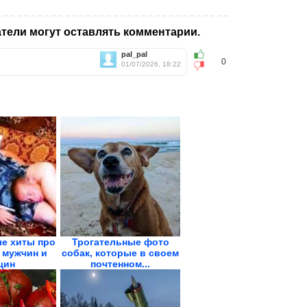
тели могут оставлять комментарии.
pal_pal
0
01/07/2026, 18:22
е хиты про
Трогательные фото
 мужчин и
собак, которые в своем
щин
почтенном...