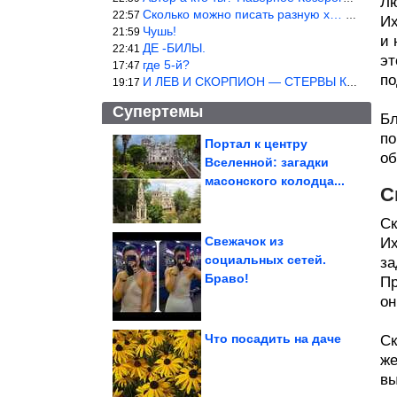
Лю
Сколько можно писать разную х… йню? Автор что то обкурился?
22:57
Их
Чушь!
21:59
и 
ДЕ -БИЛЫ.
22:41
эт
где 5-й?
17:47
по
И ЛЕВ И СКОРПИОН — СТЕРВЫ КАКИХ ЕЩЕ ПОИСКАТЬ НАДО
19:17
Супертемы
Бл
по
Портал к центру
об
Вселенной: загадки
Кадры, которые
заставят вас
масонского колодца...
улыбнуться
С
Ск
Свежачок из
Их
социальных сетей.
за
У каменистой
Браво!
экзопланеты в зоне
Пр
обитаемости впервые...
он
Что посадить на даче
Ск
же
вы
Его всегда не хватает. Какой бывает магний и может ли...