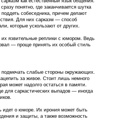
сарказм как естественный язык общения.
 сразу понятно, где заканчивается шутка
и поддеть собеседника, причем делают
ьствия. Для них сарказм — способ
ли, которые ускользают от других.
 их язвительные реплики с юмором. Ведь
ровал — проще принять их особый стиль
 подмечать слабые стороны окружающих.
зацепить за живое. Стоит лишь немного
орая может надолго остаться в памяти.
де для саркастических выпадов — иногда
иков.
ь идет о юморе. Их ирония может быть
рждения и защиты, а также возможность