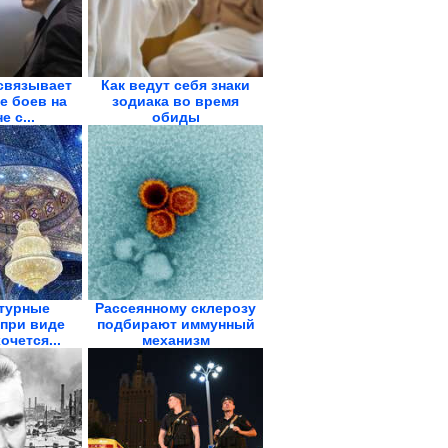
связывает
Как ведут себя знаки
е боев на
зодиака во время
е с...
обиды
турные
Рассеянному склерозу
при виде
подбирают иммунный
очется...
механизм