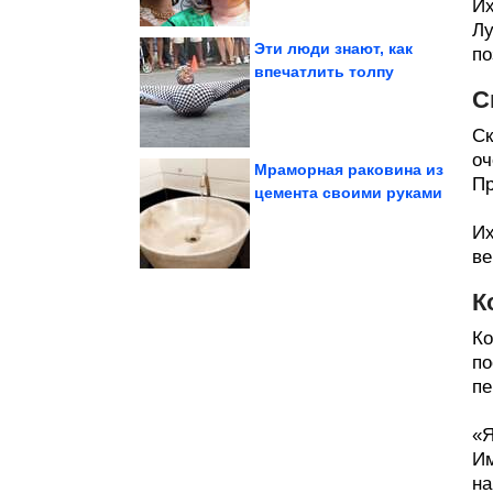
Их
Лу
Эти люди знают, как
по
впечатлить толпу
С
собаками
Забавные фото с
Ск
оч
Мраморная раковина из
Пр
цемента своими руками
грузинском отеле....
туристку из России в
Их
Мужчина избил
ве
К
Ко
по
пе
«Я
Им
на