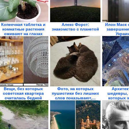
Копеечная таблетка и
Алекс Форст:
Илон Маск 
комнатные растения
знакомство с планетой
завершени
оживают на глазах
Украин
Вещи, без которых
Фото, на которых
Архитек
советская квартира
пушистики без лишних
шедевры, 
считалась бедной
слов показывают,...
которых х