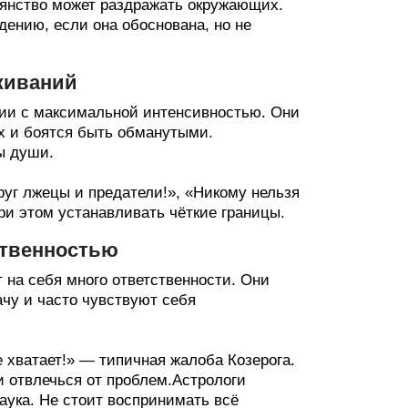
оянство может раздражать окружающих.
ению, если она обоснована, но не
живаний
ции с максимальной интенсивностью. Они
х и боятся быть обманутыми.
ы души.
руг лжецы и предатели!», «Никому нельзя
ри этом устанавливать чёткие границы.
ственностью
 на себя много ответственности. Они
ачу и часто чувствуют себя
не хватает!» — типичная жалоба Козерога.
 отвлечься от проблем.Астрологи
аука. Не стоит воспринимать всё