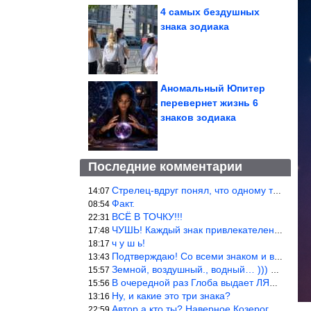
4 самых бездушных
знака зодиака
Аномальный Юпитер
перевернет жизнь 6
знаков зодиака
Последние комментарии
Стрелец-вдруг понял, что одному то и жить легче.
14:07
Факт.
08:54
ВСЁ В ТОЧКУ!!!
22:31
ЧУШЬ! Каждый знак привлекателен! И среди Весов, Близнецов встреч
17:48
ч у ш ь!
18:17
Подтверждаю! Со всеми знаком и все одиноки и Я )))
13:43
Земной, воздушный., водный… ))) выбери сам трех из 9 )))
15:57
В очередной раз Глоба выдает ЛЯП! А корректоры, редакторы пропус
15:56
Ну, и какие это три знака?
13:16
Автор а кто ты? Наверное Козерог… Рога жена Рыба наставила ))
22:59