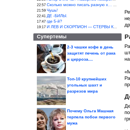
Сколько можно писать разную х… йню? Автор что то обкурился?
22:57
Чушь!
21:59
Ре
ДЕ -БИЛЫ.
22:41
не
где 5-й?
17:47
др
И ЛЕВ И СКОРПИОН — СТЕРВЫ КАКИХ ЕЩЕ ПОИСКАТЬ НАДО
19:17
Р
Супертемы
Ра
2-3 чашки кофе в день
шт
защитят печень от рака
Как старейший
иркутский город
на
и цирроза....
оказался отрезан от
мира....
«М
Ра
Топ-10 крупнейших
пр
угольных шахт и
Крутая идея из старых
разрезов мира
джинсов
Д
Де
Почему Ольга Машная
по
терпела побои первого
гр
мужа
Дома с необычным интерьером, в которых каждая деталь...