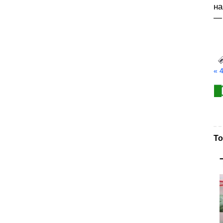
на
— 
« 
То