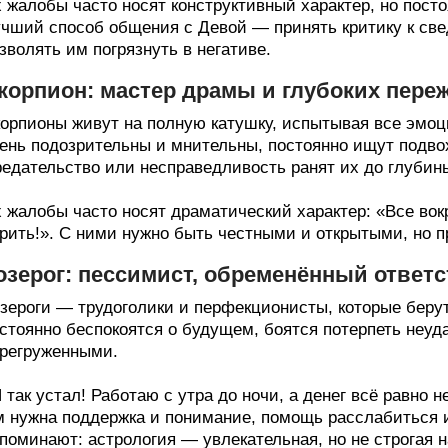
 жалобы часто носят конструктивный характер, но пост
чший способ общения с Девой — принять критику к свед
зволять им погрязнуть в негативе.
корпион: мастер драмы и глубоких пере
орпионы живут на полную катушку, испытывая все эмо
ень подозрительны и мнительны, постоянно ищут подво
едательство или несправедливость ранят их до глубин
 жалобы часто носят драматический характер: «Все вок
рить!». С ними нужно быть честными и открытыми, но п
озерог: пессимист, обременённый ответ
зероги — трудоголики и перфекционисты, которые берут
стоянно беспокоятся о будущем, боятся потерпеть неуд
регруженными.
 так устал! Работаю с утра до ночи, а денег всё равно 
 нужна поддержка и понимание, помощь расслабиться и
поминают: астрология — увлекательная, но не строгая н