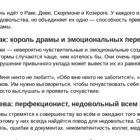
чь идёт о Раке, Деве, Скорпионе и Козероге. У каждого 
довольства, но объединяет их одно — способность пре
амы.
ак: король драмы и эмоциональных пер
ки — невероятно чувствительные и эмоциональные созда
ормы случаются чаще, чем хотелось бы. Они очень при
рушение привычного уклада может вывести их из равно
еня никто не любит!», «Обо мне никто не заботится!»,
ков. Им нужно выговориться, чтобы почувствовать себ
осто выслушать и проявить сочувствие.
ева: перфекционист, недовольный всем 
вы стремятся к совершенству во всём и ожидают того же
этому у них всегда найдётся повод для недовольства.
язь, ошибки в документах, некомпетентность коллег, м