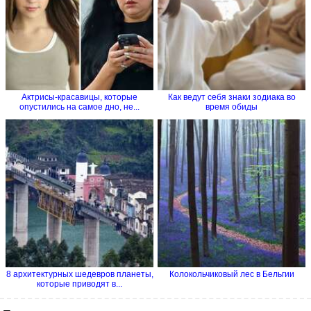
Актрисы-красавицы, которые
Как ведут себя знаки зодиака во
опустились на самое дно, не...
время обиды
8 архитектурных шедевров планеты,
Колокольчиковый лес в Бельгии
которые приводят в...