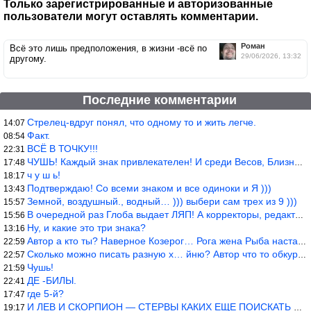
Только зарегистрированные и авторизованные
пользователи могут оставлять комментарии.
Роман
Всё это лишь предположения, в жизни -всё по
29/06/2026, 13:32
другому.
Последние комментарии
Стрелец-вдруг понял, что одному то и жить легче.
14:07
Факт.
08:54
ВСЁ В ТОЧКУ!!!
22:31
ЧУШЬ! Каждый знак привлекателен! И среди Весов, Близнецов встреч
17:48
ч у ш ь!
18:17
Подтверждаю! Со всеми знаком и все одиноки и Я )))
13:43
Земной, воздушный., водный… ))) выбери сам трех из 9 )))
15:57
В очередной раз Глоба выдает ЛЯП! А корректоры, редакторы пропус
15:56
Ну, и какие это три знака?
13:16
Автор а кто ты? Наверное Козерог… Рога жена Рыба наставила ))
22:59
Сколько можно писать разную х… йню? Автор что то обкурился?
22:57
Чушь!
21:59
ДЕ -БИЛЫ.
22:41
где 5-й?
17:47
И ЛЕВ И СКОРПИОН — СТЕРВЫ КАКИХ ЕЩЕ ПОИСКАТЬ НАДО
19:17