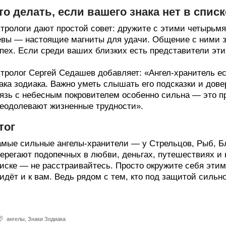
то делать, если вашего знака нет в списк
трологи дают простой совет: дружите с этими четырьм
вы — настоящие магниты для удачи. Общение с ними за
пех. Если среди ваших близких есть представители эти
тролог Сергей Седашев добавляет: «Ангел-хранитель ес
ака зодиака. Важно уметь слышать его подсказки и дове
язь с небесным покровителем особенно сильна — это пр
еодолевают жизненные трудности».
тог
мые сильные ангелы-хранители — у Стрельцов, Рыб, Бл
ерегают подопечных в любви, деньгах, путешествиях и к
иске — не расстраивайтесь. Просто окружите себя этим
идёт и к вам. Ведь рядом с тем, кто под защитой сильно
ангелы
,
Знаки Зодиака