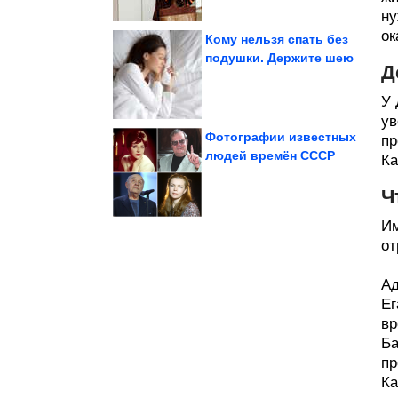
ну
ок
Кому нельзя спать без
подушки. Держите шею
Д
Позитив с животными
У 
ув
Фотографии известных
пр
людей времён СССР
Ка
Ираном
помощи США в войне с
Условие Украины для
Ч
Им
от
Ад
Ег
вр
Ба
пр
Ка