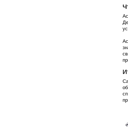
Ч
Ас
Де
ус
Ас
зн
св
пр
И
Са
об
сп
пр