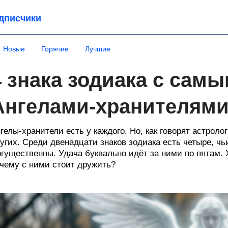
дписчики
Новые
Горячие
Лучшие
4 знака зодиака с са
Ангелами-хранителям
гелы-хранители есть у каждого. Но, как говорят астроло
угих. Среди двенадцати знаков зодиака есть четыре, ч
гущественны. Удача буквально идёт за ними по пятам. Х
чему с ними стоит дружить?