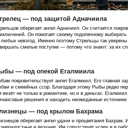
трелец — под защитой Адначиила
рельцов оберегает ангел Адначиил. Он считается покро
иключений. Он помогает своему подопечному выбирать
 любых невзгод. Именно поэтому Стрельцы так уверены 
вершать смелые поступки — потому что знают: за их с
ыбы — под опекой Егалмиила
бам покровительствует ангел Егалмиил. Его главная за
бви и семейных ссор. Благодаря этому Рыбы редко пе
 везёт не только в романтике, но и в деньгах. Егалмии
нансовые решения и находить неожиданные источники 
лизнецы — под крылом Бахрама
изнецов оберегает ангел удачи и процветания Бахрам. 
знерадостные и везучие. Им сопутствует успех и в раб