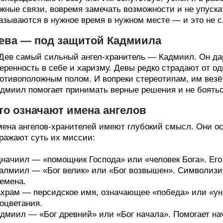
жные связи, вовремя замечать возможности и не упуска
азываются в нужное время в нужном месте — и это не с
ева — под защитой Кадмиила
Дев самый сильный ангел-хранитель — Кадмиил. Он д
еренность в себе и харизму. Девы редко страдают от о
отивоположным полом. И вопреки стереотипам, им везёт 
дмиил помогает принимать верные решения и не боятьс
то означают имена ангелов
ена ангелов-хранителей имеют глубокий смысл. Они ос
ражают суть их миссии:
начиил — «помощник Господа» или «человек Бога». Его
алмиил — «Бог велик» или «Бог возвышен». Символизи
емена.
храм — персидское имя, означающее «победа» или «уни
оцветания.
дмиил — «Бог древний» или «Бог начала». Помогает нач