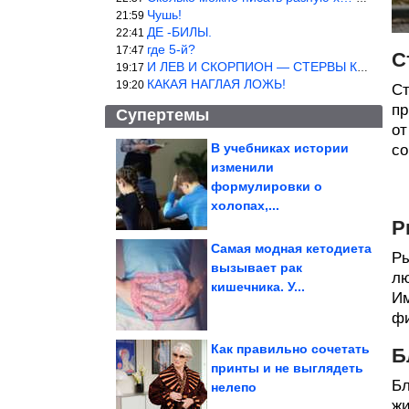
Чушь!
21:59
ДЕ -БИЛЫ.
22:41
где 5-й?
17:47
С
И ЛЕВ И СКОРПИОН — СТЕРВЫ КАКИХ ЕЩЕ ПОИСКАТЬ НАДО
19:17
КАКАЯ НАГЛАЯ ЛОЖЬ!
19:20
Ст
пр
Супертемы
от
В учебниках истории
со
изменили
Душевные фотографии
времён СССР
формулировки о
холопах,...
Р
Самая модная кетодиета
Ры
вызывает рак
лю
Картинки с юмором
кишечника. У...
Им
фи
Как правильно сочетать
Б
принты и не выглядеть
Бл
нелепо
Свекольный сок признан полезным для спорта
жи