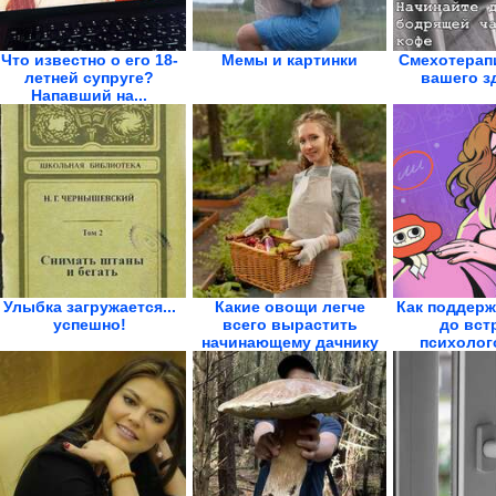
Что известно о его 18-
Мемы и картинки
Смехотерапи
летней супруге?
вашего з
Напавший на...
Улыбка загружается...
Какие овощи легче
Как поддерж
успешно!
всего вырастить
до вст
начинающему дачнику
психолого