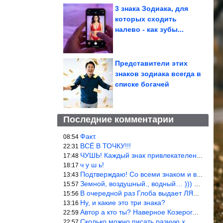
3 знака Зодиака, для
которых сходить
налево - как зубы...
Представители этих
знаков зодиака всегда в
списке богачей
Последние комментарии
Факт.
08:54
ВСЁ В ТОЧКУ!!!
22:31
ЧУШЬ! Каждый знак привлекателен! И среди Весов, Близнецов встреч
17:48
ч у ш ь!
18:17
Подтверждаю! Со всеми знаком и все одиноки и Я )))
13:43
Земной, воздушный., водный… ))) выбери сам трех из 9 )))
15:57
В очередной раз Глоба выдает ЛЯП! А корректоры, редакторы пропус
15:56
Ну, и какие это три знака?
13:16
Автор а кто ты? Наверное Козерог… Рога жена Рыба наставила ))
22:59
Сколько можно писать разную х… йню? Автор что то обкурился?
22:57