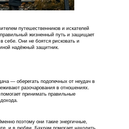
вителем путешественников и искателей
 правильный жизненный путь и защищает
в себе. Они не боятся рисковать и
пиной надёжный защитник.
дача — оберегать подопечных от неудач в
реживают разочарования в отношениях.
л помогает принимать правильные
дохода.
Именно поэтому они такие энергичные,
оте, и в любви. Бахрам помогает находить