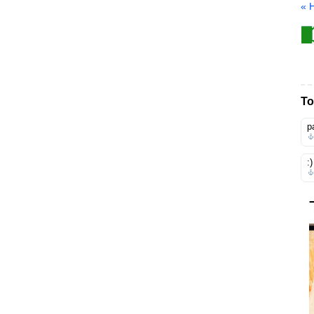
« 
То
р
:)