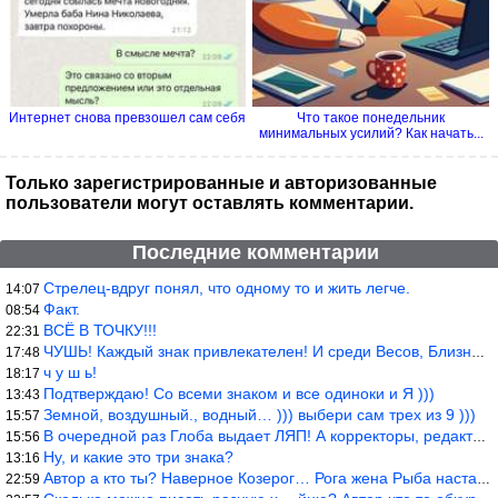
Интернет снова превзошел сам себя
Что такое понедельник
минимальных усилий? Как начать...
Только зарегистрированные и авторизованные
пользователи могут оставлять комментарии.
Последние комментарии
Стрелец-вдруг понял, что одному то и жить легче.
14:07
Факт.
08:54
ВСЁ В ТОЧКУ!!!
22:31
ЧУШЬ! Каждый знак привлекателен! И среди Весов, Близнецов встреч
17:48
ч у ш ь!
18:17
Подтверждаю! Со всеми знаком и все одиноки и Я )))
13:43
Земной, воздушный., водный… ))) выбери сам трех из 9 )))
15:57
В очередной раз Глоба выдает ЛЯП! А корректоры, редакторы пропус
15:56
Ну, и какие это три знака?
13:16
Автор а кто ты? Наверное Козерог… Рога жена Рыба наставила ))
22:59