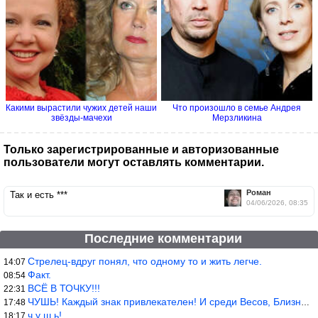
Какими вырастили чужих детей наши
Что произошло в семье Андрея
звёзды-мачехи
Мерзликина
Только зарегистрированные и авторизованные
пользователи могут оставлять комментарии.
Роман
Так и есть ***
04/06/2026, 08:35
Последние комментарии
Стрелец-вдруг понял, что одному то и жить легче.
14:07
Факт.
08:54
ВСЁ В ТОЧКУ!!!
22:31
ЧУШЬ! Каждый знак привлекателен! И среди Весов, Близнецов встреч
17:48
ч у ш ь!
18:17