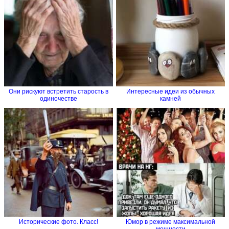
Они рискуют встретить старость в
Интересные идеи из обычных
одиночестве
камней
Исторические фото. Класс!
Юмор в режиме максимальной
мощности