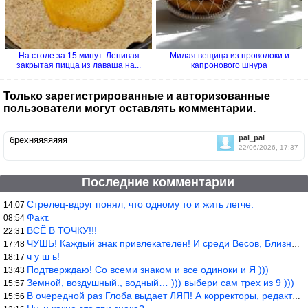
На столе за 15 минут. Ленивая
Милая вещица из проволоки и
закрытая пицца из лаваша на...
капронового шнура
Только зарегистрированные и авторизованные
пользователи могут оставлять комментарии.
pal_pal
брехняяяяяяя
22/06/2026, 17:37
Последние комментарии
Стрелец-вдруг понял, что одному то и жить легче.
14:07
Факт.
08:54
ВСЁ В ТОЧКУ!!!
22:31
ЧУШЬ! Каждый знак привлекателен! И среди Весов, Близнецов встреч
17:48
ч у ш ь!
18:17
Подтверждаю! Со всеми знаком и все одиноки и Я )))
13:43
Земной, воздушный., водный… ))) выбери сам трех из 9 )))
15:57
В очередной раз Глоба выдает ЛЯП! А корректоры, редакторы пропус
15:56