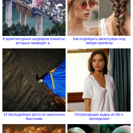
8 архитектурных шедевров планеты,
Как подобрать аксессуары под
которые приводят в...
любую причёску
14 бесподобных фото из сказочного
Потрясающие кадры из 90-х.
Вьетнама
Заглядение!