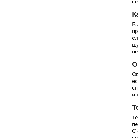
се
К
Бы
пр
сл
шу
пе
О
Ов
ес
сп
и 
Т
Те
пе
С 
се