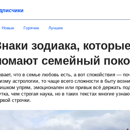
дписчики
Новые
Горячие
Лучшие
Знаки зодиака, которы
ломают семейный пок
вает, что в семье любовь есть, а вот спокойствия — поч
изму астрологии, то чаще всего сложности в быту возник
ишком упрям, эмоционален или привык всё держать под
тка, чем строгая наука, но в таких текстах многие узна
рвой строчки.