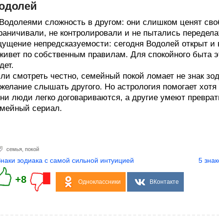
одолей
Водолеями сложность в другом: они слишком ценят своб
раничивали, не контролировали и не пытались передела
ущение непредсказуемости: сегодня Водолей открыт и в
живет по собственным правилам. Для спокойного быта эт
дет.
ли смотреть честно, семейный покой ломает не знак зод
желание слышать другого. Но астрология помогает хотя
ни люди легко договариваются, а другие умеют превра
мейный сериал.
семья
,
покой
Знаки зодиака с самой сильной интуицией
5 зна
+8
Одноклассники
ВКонтакте