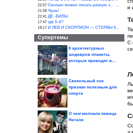
сп
Сколько можно писать разную х… йню? Автор что то обкурился?
22:57
и 
Чушь!
21:59
ДЕ -БИЛЫ.
22:41
Т
где 5-й?
17:47
И ЛЕВ И СКОРПИОН — СТЕРВЫ КАКИХ ЕЩЕ ПОИСКАТЬ НАДО
19:17
Те
пе
Супертемы
С 
8 архитектурных
се
шедевров планеты,
В Ростове-на-Дону
сгорела АЗС вместе с 21
которые приводят в...
автомобилем....
Л
Свекольный сок
Ль
признан полезным для
ми
Что известно об атаках
спорта
на Ростовскую
область? В...
иг
бы
О чем молчала певица
С
Натали
Со
Душевные фотографии времён СССР
а 