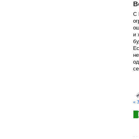
В
С 
ог
ощ
и 
бу
Ес
не
од
се
« 