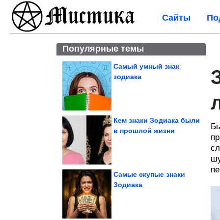
Сайты
По
Популярные темы
Самый умный знак
зодиака
Кем знаки Зодиака были
Бы
в прошлой жизни
пр
сл
шу
пе
Самые скупые знаки
Зодиака