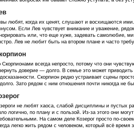
ев
вы любят, когда их ценят, слушают и восхищаются ими.
нусом. Если Лев чувствует внимание и уважение, рядом
норировать или, что еще хуже, задевать самолюбие, ми
стро. Лев не любит быть на втором плане и часто требу
корпион
 Скорпионами всегда непросто, потому что они чувствую
вернуть доверие — долго. В семье это может приводить
досказанности. Скорпион редко устраивает сцены просто 
долго. Зато рядом с ним отношения почти никогда не б
озерог
зероги не любят хаоса, слабой дисциплины и пустых ра
ло логично, по плану и с пользой. Из-за этого они мог
ебовательными. На самом деле Козерог просто по-своем
егда легко жить рядом с человеком, который всё время з