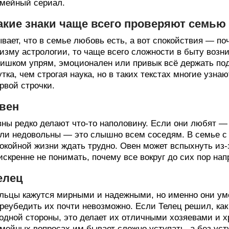
мейный сериал.
акие знаки чаще всего проверяют семью 
вает, что в семье любовь есть, а вот спокойствия — поч
изму астрологии, то чаще всего сложности в быту возник
ишком упрям, эмоционален или привык всё держать под
тка, чем строгая наука, но в таких текстах многие узна
рвой строчки.
вен
ны редко делают что-то наполовину. Если они любят — 
ли недовольны — это слышно всем соседям. В семье с т
окойной жизни ждать трудно. Овен может вспыхнуть из-
искренне не понимать, почему все вокруг до сих пор на
елец
льцы кажутся мирными и надежными, но именно они умею
реубедить их почти невозможно. Если Телец решил, как
одной стороны, это делает их отличными хозяевами и 
мейных вопросах им бывает сложно уступать, а без уст