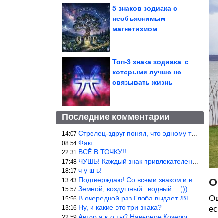
5 знаков зодиака с
необъяснимым
магнетизмом
Топ-3 знака зодиака, с
которыми лучше не
связывать жизнь
Последние комментарии
Стрелец-вдруг понял, что одному то и жить легче.
14:07
Факт.
08:54
ВСЁ В ТОЧКУ!!!
22:31
ЧУШЬ! Каждый знак привлекателен! И среди Весов, Близнецов встреч
17:48
ч у ш ь!
18:17
Подтверждаю! Со всеми знаком и все одиноки и Я )))
О
13:43
Земной, воздушный., водный… ))) выбери сам трех из 9 )))
15:57
Ов
В очередной раз Глоба выдает ЛЯП! А корректоры, редакторы пропус
15:56
Ну, и какие это три знака?
13:16
ес
Автор а кто ты? Наверное Козерог… Рога жена Рыба наставила ))
22:59