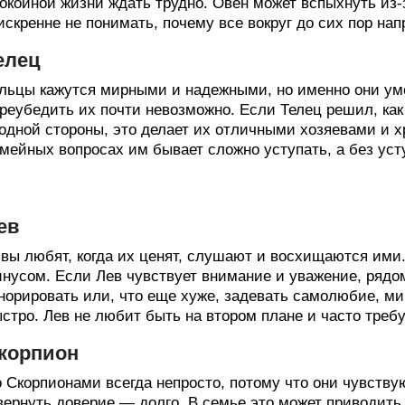
окойной жизни ждать трудно. Овен может вспыхнуть из-
искренне не понимать, почему все вокруг до сих пор на
елец
льцы кажутся мирными и надежными, но именно они умею
реубедить их почти невозможно. Если Телец решил, как
одной стороны, это делает их отличными хозяевами и 
мейных вопросах им бывает сложно уступать, а без уст
ев
вы любят, когда их ценят, слушают и восхищаются ими.
нусом. Если Лев чувствует внимание и уважение, рядом
норировать или, что еще хуже, задевать самолюбие, ми
стро. Лев не любит быть на втором плане и часто требу
корпион
 Скорпионами всегда непросто, потому что они чувствую
вернуть доверие — долго. В семье это может приводить