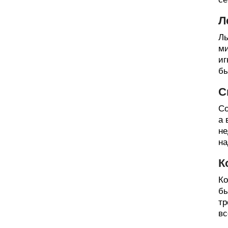
Л
Ль
ми
иг
бы
С
Со
а 
не
на
К
Ко
бы
тр
вс