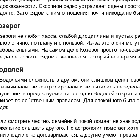
досказанности. Скорпион редко устраивает сцены просто 
долго. Зато рядом с ним отношения почти никогда не б
озерог
зероги не любят хаоса, слабой дисциплины и пустых ра
ло логично, по плану и с пользой. Из-за этого они мог
ебовательными. На самом деле Козерог просто по-своем
егда легко жить рядом с человеком, который всё время з
одолей
Водолеями сложность в другом: они слишком ценят своб
раничивали, не контролировали и не пытались передела
ущение непредсказуемости: сегодня Водолей открыт и в
живет по собственным правилам. Для спокойного быта эт
дет.
ли смотреть честно, семейный покой ломает не знак зод
желание слышать другого. Но астрология помогает хотя
ни люди легко договариваются, а другие умеют превра