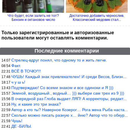
Что будет, если залить не тот?
Достаточно добавить чернослив.
Бензин и октановое число
Классический медовик стал...
Только зарегистрированные и авторизованные
пользователи могут оставлять комментарии.
Последние комментарии
Стрелец-вдруг понял, что одному то и жить легче.
14:07
Факт.
08:54
ВСЁ В ТОЧКУ!!!
22:31
ЧУШЬ! Каждый знак привлекателен! И среди Весов, Близнецов встреч
17:48
ч у ш ь!
18:17
Подтверждаю! Со всеми знаком и все одиноки и Я )))
13:43
Земной, воздушный., водный… ))) выбери сам трех из 9 )))
15:57
В очередной раз Глоба выдает ЛЯП! А корректоры, редакторы пропус
15:56
Ну, и какие это три знака?
13:16
Автор а кто ты? Наверное Козерог… Рога жена Рыба наставила ))
22:59
Сколько можно писать разную х… йню? Автор что то обкурился?
22:57
Чушь!
21:59
ДЕ -БИЛЫ.
22:41