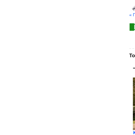
« 
То