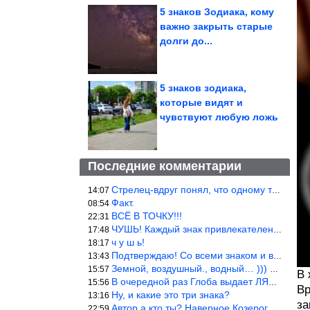
5 знаков Зодиака, кому
важно закрыть старые
долги до...
5 знаков зодиака,
которые видят и
чувствуют любую ложь
Последние комментарии
Стрелец-вдруг понял, что одному то и жить легче.
14:07
Факт.
08:54
ВСЁ В ТОЧКУ!!!
22:31
ЧУШЬ! Каждый знак привлекателен! И среди Весов, Близнецов встреч
17:48
ч у ш ь!
18:17
Подтверждаю! Со всеми знаком и все одиноки и Я )))
13:43
Земной, воздушный., водный… ))) выбери сам трех из 9 )))
15:57
В 
В очередной раз Глоба выдает ЛЯП! А корректоры, редакторы пропус
15:56
Вр
Ну, и какие это три знака?
13:16
за
Автор а кто ты? Наверное Козерог… Рога жена Рыба наставила ))
22:59