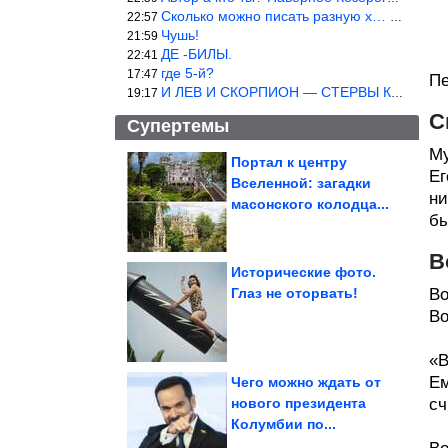
Сколько можно писать разную х… йню? Автор что то обкурился?
22:57
Чушь!
21:59
ДЕ -БИЛЫ.
22:41
где 5-й?
17:47
Пе
И ЛЕВ И СКОРПИОН — СТЕРВЫ КАКИХ ЕЩЕ ПОИСКАТЬ НАДО
19:17
С
Супертемы
Му
Портал к центру
Ег
Вселенной: загадки
Делаем будку для
ни
любимой собаки
масонского колодца...
бы
В
Исторические фото.
Глаз не оторвать!
Во
Исторические фото.
Во
Класс!
«В
Ем
Чего можно ждать от
нового президента
сч
Колумбии по...
Хорошие отношения не делают нас счастливыми автоматически