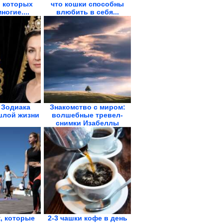
и которых
что кошки способны
ногие....
влюбить в себя...
 Зодиака
Знакомство с миром:
шлой жизни
волшебные тревел-
снимки Изабеллы
Табаччи
, которые
2-3 чашки кофе в день