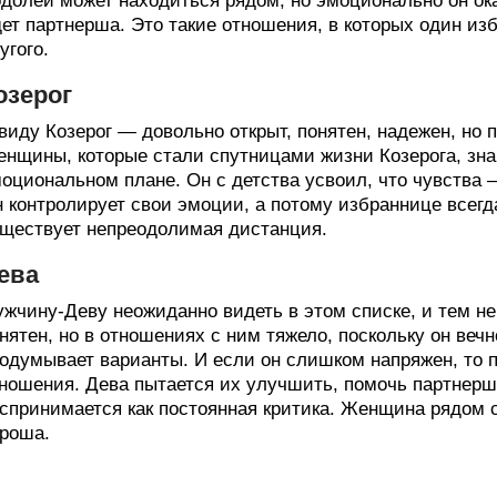
долей может находиться рядом, но эмоционально он ока
ет партнерша. Это такие отношения, в которых один изб
угого.
озерог
виду Козерог — довольно открыт, понятен, надежен, но 
нщины, которые стали спутницами жизни Козерога, знаю
оциональном плане. Он с детства усвоил, что чувства 
 контролирует свои эмоции, а потому избраннице всегд
ществует непреодолимая дистанция.
ева
жчину-Деву неожиданно видеть в этом списке, и тем не
нятен, но в отношениях с ним тяжело, поскольку он вечн
одумывает варианты. И если он слишком напряжен, то п
ношения. Дева пытается их улучшить, помочь партнерше
спринимается как постоянная критика. Женщина рядом с
роша.