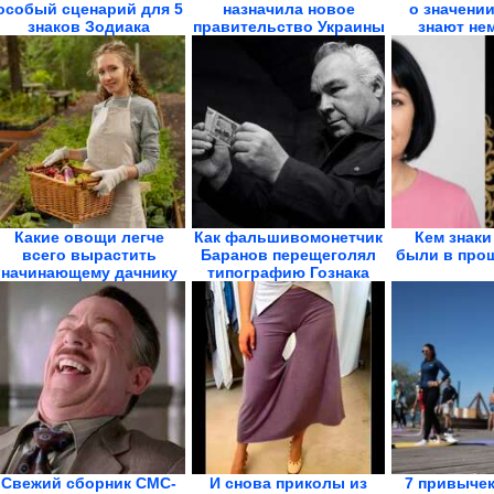
особый сценарий для 5
назначила новое
о значени
знаков Зодиака
правительство Украины
знают нем
Какие овощи легче
Как фальшивомонетчик
Кем знаки
всего вырастить
Баранов перещеголял
были в про
начинающему дачнику
типографию Гознака
Свежий сборник СМС-
И снова приколы из
7 привычек