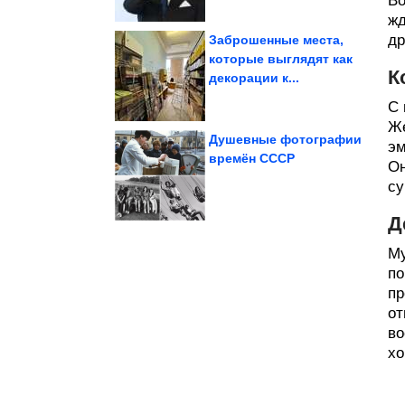
Во
жд
др
Заброшенные места,
которые выглядят как
К
декорации к...
этот мем?»
«Кто я? Где я? И зачем
С 
Же
Душевные фотографии
эм
времён СССР
Он
области на...
су
теракт в Тюменской
ФСБ предотвратила
Д
Му
по
пр
от
во
хо