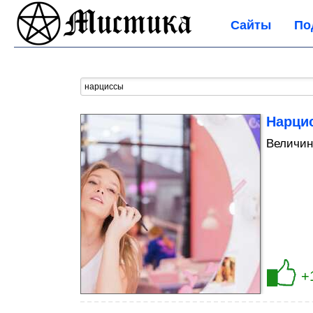
Сайты
По
Нарци
Величина
+