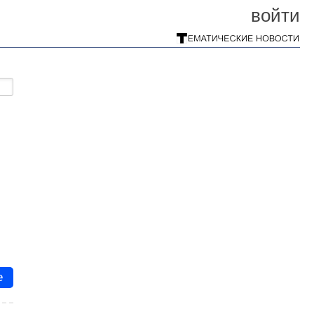
войти
е